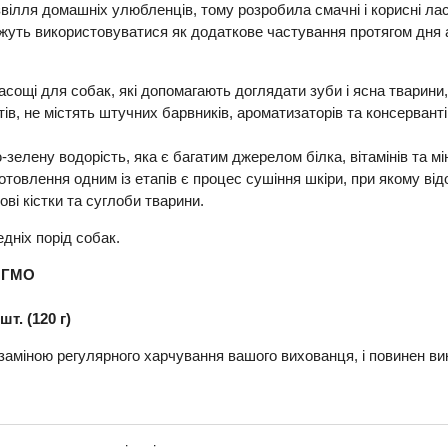
звілля домашніх улюбленців, тому розробила смачні і корисні лас
можуть використовуватися як додаткове частування протягом дня 
ласощі для собак, які допомагають доглядати зуби і ясна тварини
тів, не містять штучних барвників, ароматизаторів та консерван
-зелену водорість, яка є багатим джерелом білка, вітамінів та мі
товлення одним із етапів є процес сушіння шкіри, при якому ві
ві кістки та суглоби тварини.
едніх порід собак.
ез ГМО
шт. (120 г)
 заміною регулярного харчування вашого вихованця, і повинен ви