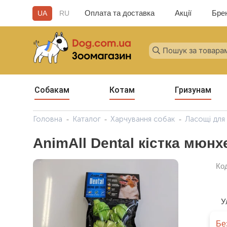
Оплата та доставка
Акції
Бре
UA
RU
Собакам
Котам
Гризунам
Головна
Каталог
Харчування собак
Ласощі для
AnimAll Dental кістка мюнх
Ко
У
Бе