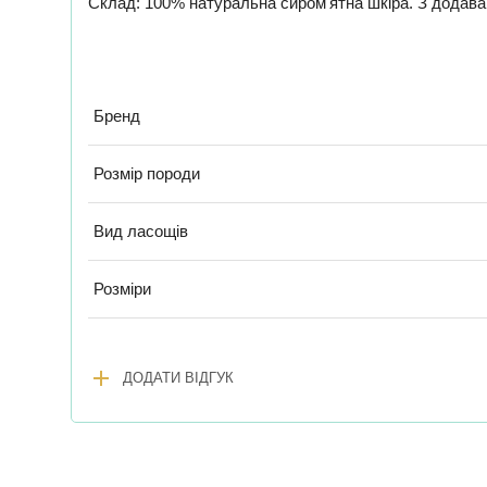
Склад: 100% натуральна сиром'ятна шкіра. З додаван
Бренд
Розмір породи
Вид ласощів
Розміри
add
ДОДАТИ ВІДГУК