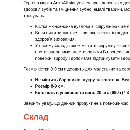
Торгова марка AnimAll піклуеться про здоров'я та до
здоров'я зубів та зміцнення зубної емалі тварини, 
тренувань.
Кістка мюнхенська вузлова зі спіруліною - це 
Вони виготовляються з високоякісних інгредієн
здоров'я вихованця.
У своему складі також містять спіруліну – синю
протизапальними властивостями.В процесі виго
поверхні виробу і допомагає підтримувати здоро
Розмір кістки 8-9 см підходить для маленьких та сер
Не містить барвників, цукру та глютена. Б
Розмір 8-9 см.
Кількість в упаковці та вага: 20 шт. (890 г) \ 3 
Зверніть увагу, що данний продукт не є повноцінною
Склад