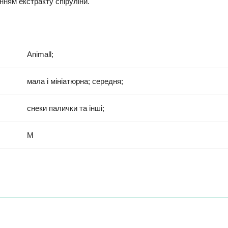
ням екстракту спіруліни.
Animall;
мала і мініатюрна; середня;
снеки палички та інші;
M