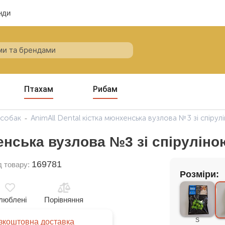
нди
Птахам
Рибам
 собак
AnimAll Dental кістка мюнхенська вузлова №3 зі спірул
енська вузлова №3 зі спіруліною
169781
д товару:
Розміри:
люблені
Порівняння
S
зкоштовна доставка