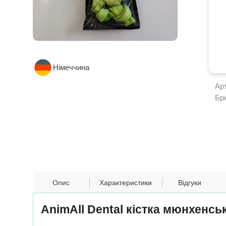
Німеччина
Ар
Бр
Опис
Характеристики
Відгуки
AnimAll Dental кістка мюнхенськ