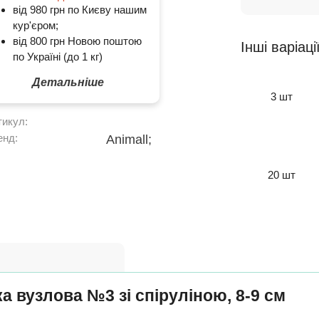
від 980 грн по Києву нашим
кур'єром;
від 800 грн Новою поштою
Інші варіаці
по Україні (до 1 кг)
Детальніше
3 шт
тикул:
енд:
Animall;
20 шт
а вузлова №3 зі спіруліною, 8-9 см