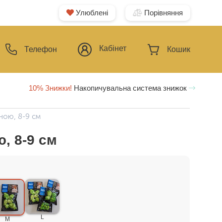
Улюблені
Порівняння
Кабінет
Телефон
Кошик
10% Знижки!
Накопичувальна система знижок
іною, 8-9 см
, 8-9 см
L
M