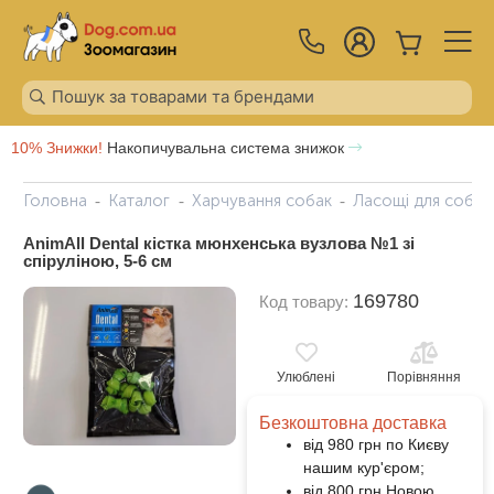
10% Знижки!
Накопичувальна система знижок
Головна
Каталог
Харчування собак
Ласощі для собак
AnimAll Dental кістка мюнхенська вузлова №1 зі
спіруліною, 5-6 см
169780
Код товару:
Улюблені
Порівняння
Безкоштовна доставка
від 980 грн по Києву
нашим кур'єром;
від 800 грн Новою