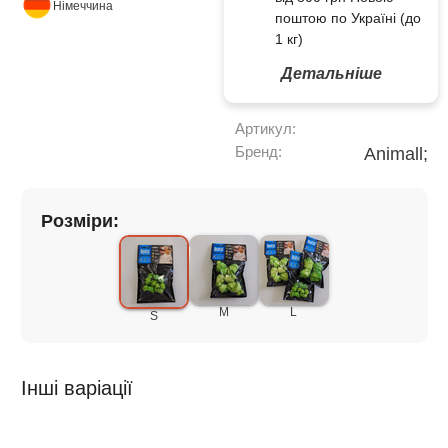
Німеччина
поштою по Україні (до
1 кг)
Детальніше
Артикул:
Бренд:
Animall;
Розміри:
M
L
S
Інші варіації