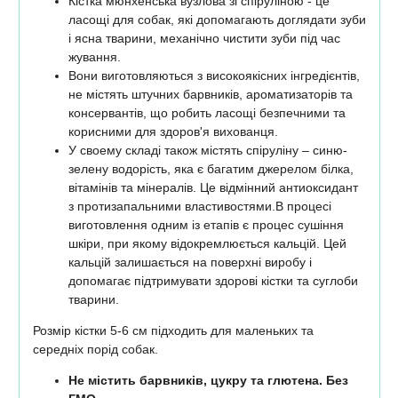
Кістка мюнхенська вузлова зі спіруліною - це
ласощі для собак, які допомагають доглядати зуби
і ясна тварини, механічно чистити зуби під час
жування.
Вони виготовляються з високоякісних інгредієнтів,
не містять штучних барвників, ароматизаторів та
консервантів, що робить ласощі безпечними та
корисними для здоров'я вихованця.
У своему складі також містять спіруліну – синю-
зелену водорість, яка є багатим джерелом білка,
вітамінів та мінералів. Це відмінний антиоксидант
з протизапальними властивостями.В процесі
виготовлення одним із етапів є процес сушіння
шкіри, при якому відокремлюється кальцій. Цей
кальцій залишається на поверхні виробу і
допомагає підтримувати здорові кістки та суглоби
тварини.
Розмір кістки 5-6 см підходить для маленьких та
середніх порід собак.
Не містить барвників, цукру та глютена. Без