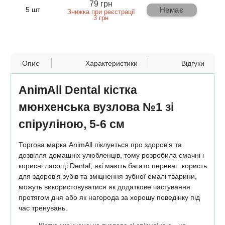
79 грн
Немає
5 шт
Знижка при реєстрації
3 грн
Опис
Характеристики
Відгуки
AnimAll Dental кістка
мюнхенська вузлова №1 зі
спіруліною, 5-6 см
Торгова марка AnimAll піклуеться про здоров'я та
дозвілля домашніх улюбленців, тому розробила смачні і
корисні ласощі Dental, які мають багато переваг: користь
для здоров'я зубів та зміцнення зубної емалі тварини,
можуть використовуватися як додаткове частування
протягом дня або як нагорода за хорошу поведінку під
час тренувань.