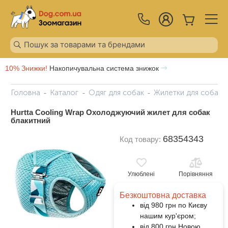
10% Знижки!
Накопичувальна система знижок
Головна
Каталог
Одяг для собак
Жилетки для собак
Hurtta Cooling Wrap Охолоджуючий жилет для собак
блакитний
68354343
Код товару:
Улюблені
Порівняння
Безкоштовна доставка
від 980 грн по Києву
нашим кур'єром;
від 800 грн Новою