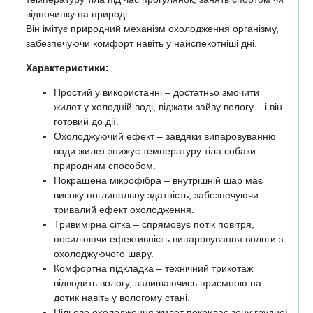
відпочинку на природі.
Він імітує природний механізм охолодження організму,
забезпечуючи комфорт навіть у найспекотніші дні.
Характеристики:
Простий у використанні – достатньо змочити
жилет у холодній воді, віджати зайву вологу – і він
готовий до дії.
Охолоджуючий ефект – завдяки випаровуванню
води жилет знижує температуру тіла собаки
природним способом.
Покращена мікрофібра – внутрішній шар має
високу поглинальну здатність, забезпечуючи
тривалий ефект охолодження.
Тривимірна сітка – спрямовує потік повітря,
посилюючи ефективність випаровування вологи з
охолоджуючого шару.
Комфортна підкладка – технічний трикотаж
відводить вологу, залишаючись приємною на
дотик навіть у вологому стані.
Цільове охолодження жилет покриває зону грудної