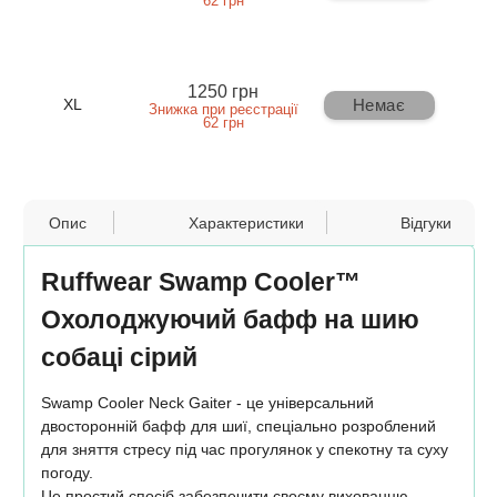
62 грн
1250 грн
Немає
XL
Знижка при реєстрації
62 грн
Опис
Характеристики
Відгуки
Ruffwear Swamp Cooler™
Охолоджуючий бафф на шию
собаці сірий
Swamp Cooler Neck Gaiter - це універсальний
двосторонній бафф для шиї, спеціально розроблений
для зняття стресу під час прогулянок у спекотну та суху
погоду.
Це простий спосіб забезпечити своєму вихованцю