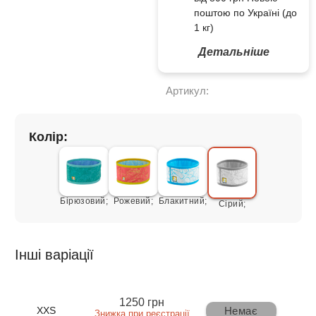
поштою по Україні (до
1 кг)
Детальніше
Артикул:
Колір:
Бірюзовий;
Рожевий;
Блакитний;
Сірий;
Інші варіації
1250 грн
Немає
XXS
Знижка при реєстрації