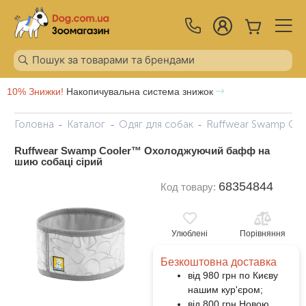
10% Знижки!
Накопичувальна система знижок
Головна
Каталог
Одяг для собак
Ruffwear Swamp Co
Ruffwear Swamp Cooler™ Охолоджуючий бафф на
шию собаці сірий
68354844
Код товару:
Улюблені
Порівняння
Безкоштовна доставка
від 980 грн по Києву
нашим кур'єром;
від 800 грн Новою