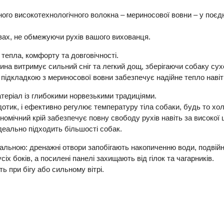
дного високотехнологічного волокна – мериносової вовни – у по
вах, не обмежуючи рухів вашого вихованця.
е тепла, комфорту та довговічності.
ина витримує сильний сніг та легкий дощ, зберігаючи собаку су
ідкладкою з мериносової вовни забезпечує надійне тепло навіть
теріал із глибокими норвезькими традиціями.
тик, і ефективно регулює температуру тіла собаки, будь то хол
омічний крій забезпечує повну свободу рухів навіть за високої 
деально підходить більшості собак.
альною: дренажні отвори запобігають накопиченню води, подвійн
х боків, а посилені панелі захищають від гілок та чагарників.
ть при бігу або сильному вітрі.