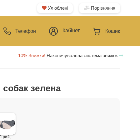
Улюблені
Порівняння
Кабінет
Телефон
Кошик
10% Знижки!
Накопичувальна система знижок
я собак зелена
Сірий;