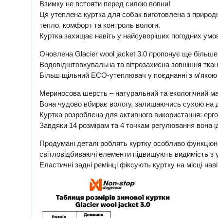
Взимку не встояти перед силою вовни!
Ця утеплена куртка для собак виготовлена ​​з приро
тепло, комфорт та контроль вологи.
Куртка захищає навіть у найсуворіших погодних умо
Оновлена ​​Glacier wool jacket 3.0 пропонує ще більш
Водовідштовхувальна та вітрозахисна зовнішня ткан
Більш щільний ECO-утеплювач у поєднанні з м'якою п
Мериносова шерсть – натуральний та екологічний ма
Вона чудово вбирає вологу, залишаючись сухою на до
Куртка розроблена для активного використання: ергон
Завдяки 14 розмірам та 4 точкам регулювання вона і
Продумані деталі роблять куртку особливо функціон
світловідбиваючі елементи підвищують видимість з усі
Еластичні задні ремінці фіксують куртку на місці наві