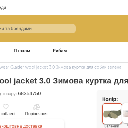
нди
Птахам
Рибам
ear Glacier wool jacket 3.0 Зимова куртка для собак зелена
ool jacket 3.0 Зимова куртка дл
68354750
д товару:
Колір:
люблені
Порівняння
зкоштовна доставка
Зелений;