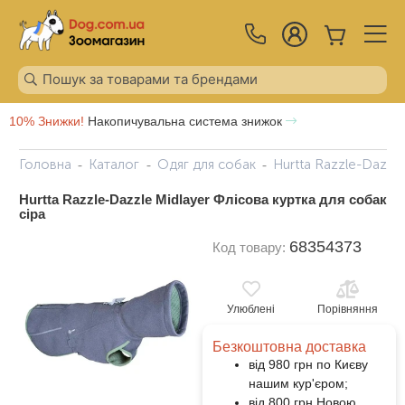
10% Знижки!
Накопичувальна система знижок
Головна
Каталог
Одяг для собак
Hurtta Razzle-Dazzle
Hurtta Razzle-Dazzle Midlayer Флісова куртка для собак
сіра
68354373
Код товару:
Улюблені
Порівняння
Безкоштовна доставка
від 980 грн по Києву
нашим кур'єром;
від 800 грн Новою