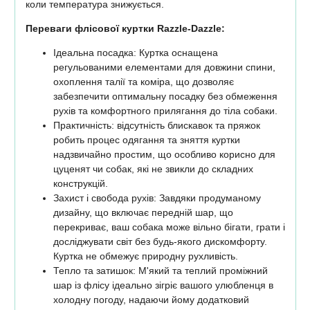
коли температура знижується.
Переваги флісової куртки Razzle-Dazzle:
Ідеальна посадка: Куртка оснащена
регульованими елементами для довжини спини,
охоплення талії та коміра, що дозволяє
забезпечити оптимальну посадку без обмеження
рухів та комфортного прилягання до тіла собаки.
Практичність: відсутність блискавок та пряжок
робить процес одягання та зняття куртки
надзвичайно простим, що особливо корисно для
цуценят чи собак, які не звикли до складних
конструкцій.
Захист і свобода рухів: Завдяки продуманому
дизайну, що включає передній шар, що
перекриває, ваш собака може вільно бігати, грати і
досліджувати світ без будь-якого дискомфорту.
Куртка не обмежує природну рухливість.
Тепло та затишок: М'який та теплий проміжний
шар із флісу ідеально зігріє вашого улюбленця в
холодну погоду, надаючи йому додатковий