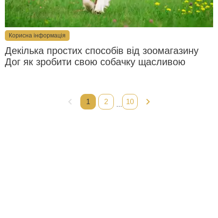
Корисна інформація
Декілька простих способів від зоомагазину
Дог як зробити свою собачку щасливою
chevron_left
chevron_right
1
2
10
...