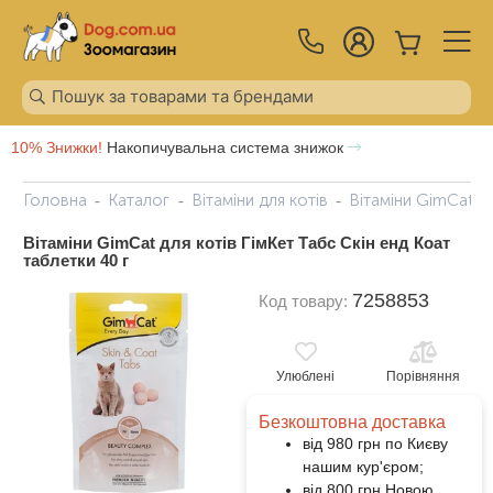
10% Знижки!
Накопичувальна система знижок
Головна
Каталог
Вітаміни для котів
Вітаміни GimCat дл
Вітаміни GimCat для котів ГімКет Табс Скін енд Коат
таблетки 40 г
7258853
Код товару:
Улюблені
Порівняння
Безкоштовна доставка
від 980 грн по Києву
нашим кур'єром;
від 800 грн Новою