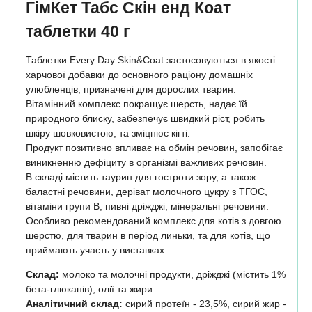
ГімКет Табс Скін енд Коат
таблетки 40 г
Таблетки Every Day Skin&Coat застосовуються в якості
харчової добавки до основного раціону домашніх
улюбленців, призначені для дорослих тварин.
Вітамінний комплекс покращує шерсть, надає їй
природного блиску, забезпечує швидкий ріст, робить
шкіру шовковистою, та зміцнює кігті.
Продукт позитивно впливає на обмін речовин, запобігає
виникненню дефіциту в організмі важливих речовин.
В складі містить таурин для гостроти зору, а також:
баластні речовини, деріват молочного цукру з ТГОС,
вітаміни групи В, пивні дріжджі, мінеральні речовини.
Особливо рекомендований комплекс для котів з довгою
шерстю, для тварин в період линьки, та для котів, що
приймають участь у виставках.
Склад:
молоко та молочні продукти, дріжджі (містить 1%
бета-глюканів), олії та жири.
Аналітичний склад:
сирий протеїн - 23,5%, сирий жир -