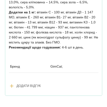
13,0%, сира клітковина – 14,5%, сира зола – 6,5%,
вологість - 5,0%.
Додатки на 1 кг:
вітамін C - 100 мг, вітамін Д3 - 1 147
МО, вітамін E - 260 мг, вітамін В1- 27 мг, вітамін В2 - 20
мг, вітамін - 13 мг, вітамін В12 - 93 мкг, витамин K3 - 1,0
мг, біотин - 41 799 мкг, ніацин - 937 мг, пантотенова
кислота - 150 мг, фолієва кислота - 18 мг, холін хлорид -
2 660 мг, цинк (як моногідрат сульфату цинку) - 99 мг. Не
містить цукру та злаків. Без ГМО.
Рекомендації щодо годування:
4-6 шт в день.
Бренд
GimCat;
add
ДОДАТИ ВІДГУК