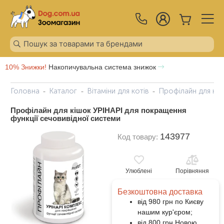
10% Знижки!
Накопичувальна система знижок
Головна
Каталог
Вітаміни для котів
Профілайн для кіш
Профілайн для кішок УРІНАРІ для покращення
функції сечовивідної системи
143977
Код товару:
Улюблені
Порівняння
Безкоштовна доставка
від 980 грн по Києву
нашим кур'єром;
від 800 грн Новою