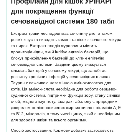
Профілайн для кішок УРІНАРІ
для покращення функції
сечовивідної системи 180 табл
Екстракт трави леспедеці має сечогінну дію, а також
розм’якшує та виводить камені та пісок з сечового міхура
та нирок. Екстракт плодів журавлини містить
проантоціанідин, який інгібує адгезію бактерій, що
блокує прикріплення бактерій до клітин епітелію
сечовивідної системи. Завдяки цьому знижується
кількість бактерій у сечовому міхурі, що запобігає
розвитку хронічних інфекцій у сечовивідних шляхах.
Таурин є важливою незамінною амінокислотою для
котів. Ця амінокислота необхідна для роботи серцево-
судинної системи, підтримки функцій зору, стану сітківки
очей, міцного імунітету. Екстракт абалону є природним
джерелом поліненасичених жирних кислот, вітамінів А, Е
та В12, мінералів, в тому числі цинку, який є необхідним
для здоров’я шкіри та всього організму.
Спосіб застосування: Кормову добавку застосовують