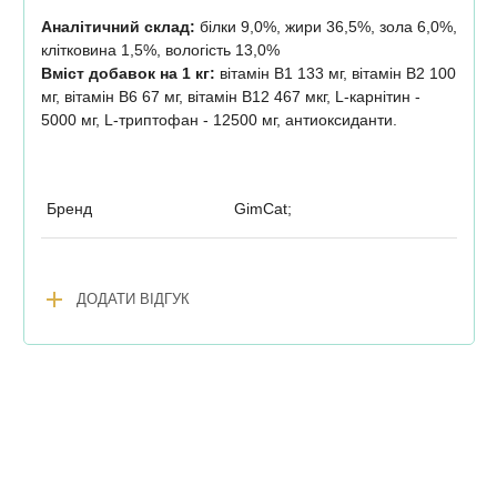
Аналітичний склад:
білки 9,0%, жири 36,5%, зола 6,0%,
клітковина 1,5%, вологість 13,0%
Вміст добавок на 1 кг:
вітамін В1 133 мг, вітамін В2 100
мг, вітамін В6 67 мг, вітамін В12 467 мкг, L-карнітин -
5000 мг, L-триптофан - 12500 мг, антиоксиданти.
Бренд
GimCat;
add
ДОДАТИ ВІДГУК