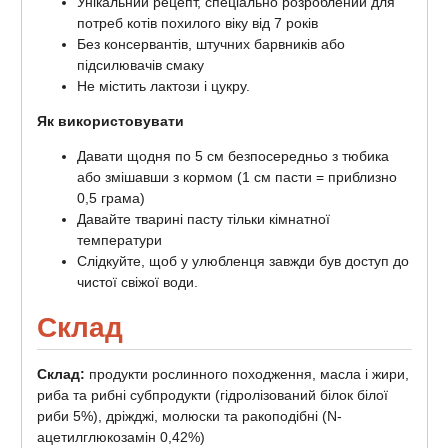
Унікальний рецепт, спеціально розроблений для
потреб котів похилого віку від 7 років
Без консервантів, штучних барвників або
підсилювачів смаку
Не містить лактози і цукру.
Як використовувати
Давати щодня по 5 см безпосередньо з тюбика
або змішавши з кормом (1 см пасти = приблизно
0,5 грама)
Давайте тварині пасту тільки кімнатної
температури
Слідкуйте, щоб у улюбленця завжди був доступ до
чистої свіжої води.
Склад
Склад:
продукти рослинного походження, масла і жири,
риба та рибні субпродукти (гідролізований білок білої
риби 5%), дріжджі, молюски та ракоподібні (N-
ацетилглюкозамін 0,42%)