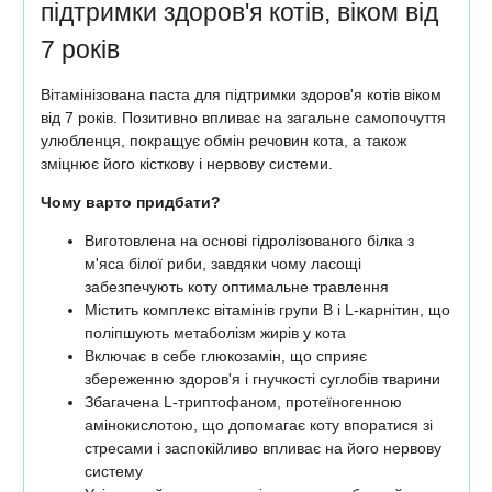
підтримки здоров'я котів, віком від
7 років
Вітамінізована паста для підтримки здоров'я котів віком
від 7 років. Позитивно впливає на загальне самопочуття
улюбленця, покращує обмін речовин кота, а також
зміцнює його кісткову і нервову системи.
Чому варто придбати?
Виготовлена на основі гідролізованого білка з
м'яса білої риби, завдяки чому ласощі
забезпечують коту оптимальне травлення
Містить комплекс вітамінів групи В і L-карнітин, що
поліпшують метаболізм жирів у кота
Включає в себе глюкозамін, що сприяє
збереженню здоров'я і гнучкості суглобів тварини
Збагачена L-триптофаном, протеїногенною
амінокислотою, що допомагає коту впоратися зі
стресами і заспокійливо впливає на його нервову
систему