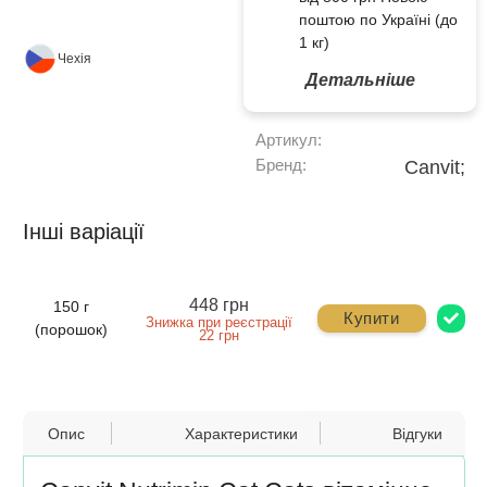
поштою по Україні (до
1 кг)
Чехія
Детальніше
Артикул:
Бренд:
Canvit;
Інші варіації
448 грн
150 г
Купити
Знижка при реєстрації
(порошок)
22 грн
Опис
Характеристики
Відгуки