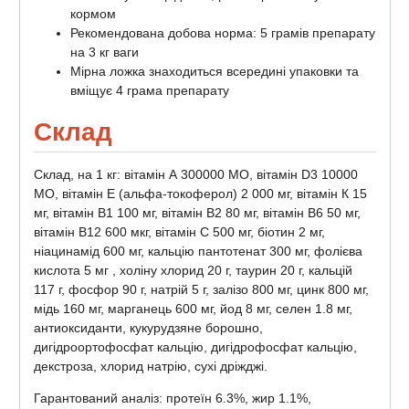
кормом
Рекомендована добова норма: 5 грамів препарату
на 3 кг ваги
Мірна ложка знаходиться всередині упаковки та
вміщує 4 грама препарату
Склад
Склад, на 1 кг: вітамін А 300000 МО, вітамін D3 10000
МО, вітамін Е (альфа-токоферол) 2 000 мг, вітамін К 15
мг, вітамін В1 100 мг, вітамін В2 80 мг, вітамін В6 50 мг,
вітамін В12 600 мкг, вітамін С 500 мг, біотин 2 мг,
ніацинамід 600 мг, кальцію пантотенат 300 мг, фолієва
кислота 5 мг , холіну хлорид 20 г, таурин 20 г, кальцій
117 г, фосфор 90 г, натрій 5 г, залізо 800 мг, цинк 800 мг,
мідь 160 мг, марганець 600 мг, йод 8 мг, селен 1.8 мг,
антиоксиданти, кукурудзяне борошно,
дигідроортофосфат кальцію, дигідрофосфат кальцію,
декстроза, хлорид натрію, сухі дріжджі.
Гарантований аналіз: протеїн 6.3%, жир 1.1%,