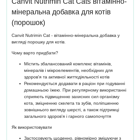
Canvit Nutrimin Cat Cats вітамінно-
мінеральна добавка для котів
(порошок)
Canvit Nutrimin Cat - вітамінно-мінеральна добавка у
вигляді порошку для котів.
Чому варто придбати?
Містить збалансований комплекс вітамінів,
мінералів і мікроелементів, необхідних для
здоров'я та активної життєдіяльності котів
Рекомендується додавати в раціон при годуванні
домашньою їжею. При регулярному використанні
сприяють підвищенню захисних сил організму
кота, зміцненню скелета та зубів, поліпшенню
зовнішнього вигляду шерсті, а також підтримці
загального здоров'я і гарного самопочуття
Як використовувати
Застосовують щоденно, рівномірно змішуючи з