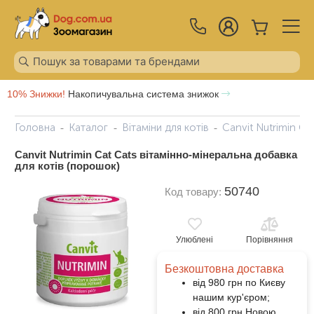
10% Знижки!
Накопичувальна система знижок
Головна
Каталог
Вітаміни для котів
Canvit Nutrimin Ca
Canvit Nutrimin Cat Cats вітамінно-мінеральна добавка
для котів (порошок)
50740
Код товару:
Улюблені
Порівняння
Безкоштовна доставка
від 980 грн по Києву
нашим кур'єром;
від 800 грн Новою