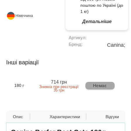
поштою по Україні (до
1 кг)
Німеччина
Детальніше
Артикул:
Бренд:
Canina;
Інші варіації
714 грн
Немає
180 г
Знижка при реєстрації
35 грн
Опис
Характеристики
Відгуки