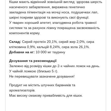
Кішки мають відмінний зовнішній вигляд: здорова шерсть
насиченого забарвлення, виражена генетично
закладена пігментація на мочці носа, подушечках лап,
шкірні покриви здорові та виконують свої функції.
У тварин хороший апетит, злагоджена робота травної
системи та за рахунок лізину покращена засвоюваність
компонентів корму.
Склад:
Сирий протеїн 20,1%, сирий жир 2,0%, сира
клітковина 0,9%, кальцій 8,24%, сира зола 26,1%.
Добавки на кг:
10 000 мг таурину
Дозування та рекомендації
Залежно від розміру кішки до 2-х чайних ложок на день.
У чайній ложкою (близько 5 г).
Не перевищувати зазначене дозування!
Продукт не містить штучних барвників та
ароматизаторів.
Має високу смакову привабливість для кішок.