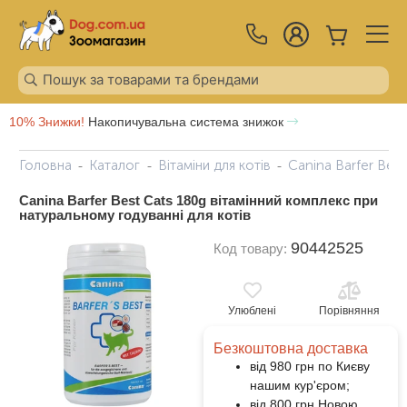
10% Знижки!
Накопичувальна система знижок
Головна
Каталог
Вітаміни для котів
Canina Barfer Best
Canina Barfer Best Cats 180g вітамінний комплекс при
натуральному годуванні для котів
90442525
Код товару:
Улюблені
Порівняння
Безкоштовна доставка
від 980 грн по Києву
нашим кур'єром;
від 800 грн Новою