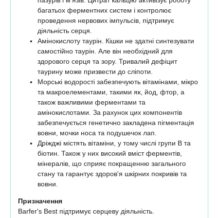
багатьох ферментних систем і контролює
проведення нервових імпульсів, підтримує
діяльність серця.
Амінокислоту таурін. Кішки не здатні синтезувати
самостійно таурін. Але він необхідний для
здорового серця та зору. Тривалий дефіцит
таурину може призвести до сліпоти.
Морські водорості забезпечують вітамінами, мікро
та макроелементами, такими як, йод, фтор, а
також важливими ферментами та
амінокислотами. За рахунок цих компонентів
забезпечується генетично закладена пігментація
вовни, мочки носа та подушечок лап.
Дріжджі містять вітаміни, у тому числі групи B та
біотин. Також у них високий вміст ферментів,
мінералів, що сприяє покращенню загального
стану та гарантує здоров'я шкірних покривів та
вовни.
Призначення
Barfer's Best підтримує серцеву діяльність.