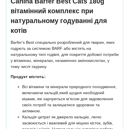
Canina Barfer Best Cats 180g
вітамінний комплекс при
натуральному годуванні для
котів
Barfer's Best спеціально розроблений для тварин, яких
годують за системою BARF або містять на
натуральному типі годівлі, для покриття добової потреби
у вітамінах, мінералах, незамінних амінокислотах, у
тому числі таурину.
Продукт містить:
Всі вітаміни та мінерали природного походження,
включаючи кальцій,який щодня необхідний
кішкам, які харчуються м'ясом для задоволення
своїх потреб та залишатися здоровою та
активною.
Кальція цитрат як джерело кальцію, легко
засвоюється і важливий для міцних кісток, зубів,
пазурів і м'язів. Цитрат кальцію активізує роботу