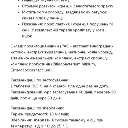
Стримує розвиток інфекцій сечостатевого тракту
Містить холін хлориду, завдяки чому регулює
синтез білків у печінці
Показання: профілактика і корекція порушень рН
сечі. У комплексній терапії уролітіазу у котів і
кішок.
Склад: проантоцианідини (PAC - екстракт виноградних
кісточок, екстракт журавлини), метионін, холін хлорид,
вітамінно-мінеральний комплекс, екстракт споришу,
комплекс пробіотиків (Bifidobacterium bifidum,
Enterococcus faccium).
Рекомендації по застосуванню:
1 таблетка (0,5 г) на 4 кг маси тіла один раз на добу.
Рекомендований курс застосування 60 днів, перерва 30
днів, потім ще курс 60 днів.
Рекомендації по зберіганню:
Термін придатності: 18 місяців;
Зберігання: зберігати в сухому темному місці при
температурі від 0 ° C до 25 ° C.