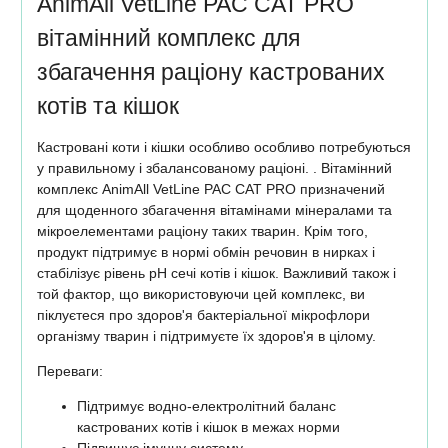
AnimAll VetLine PAC CAT PRO
вітамінний комплекс для
збагачення раціону кастрованих
котів та кішок
Кастровані коти і кішки особливо особливо потребуються
у правильному і збалансованому раціоні. . Вітамінний
комплекс AnimAll VetLine PAC CAT PRO призначений
для щоденного збагачення вітамінами мінералами та
мікроелементами раціону таких тварин. Крім того,
продукт підтримує в нормі обмін речовин в нирках і
стабілізує рівень рН сечі котів і кішок. Важливий також і
той фактор, що використовуючи цей комплекс, ви
піклуєтеся про здоров'я бактеріальної мікрофлори
організму тварин і підтримуєте їх здоров'я в цілому.
Переваги:
Підтримує водно-електролітний баланс
кастрованих котів і кішок в межах норми
Підвищує імунну систему