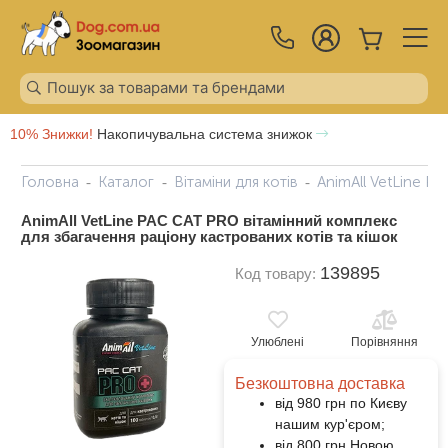
10% Знижки!
Накопичувальна система знижок
Головна
Каталог
Вітаміни для котів
AnimAll VetLine P
AnimAll VetLine PAC CAT PRO вітамінний комплекс
для збагачення раціону кастрованих котів та кішок
139895
Код товару:
Улюблені
Порівняння
Безкоштовна доставка
від 980 грн по Києву
нашим кур'єром;
від 800 грн Новою