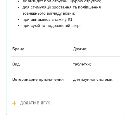
як антидот при отруєнні щурою отрутою;
для стимуляції зростання та поліпшення
зовнішнього вигляду вовни;
при авітаміноз вітаміну К1;
при сухій та подразненій шкірі.
Бренд
Другие;
Вид
таблетки;
Ветеринарне призначення
для імунної системи;
add
ДОДАТИ ВІДГУК