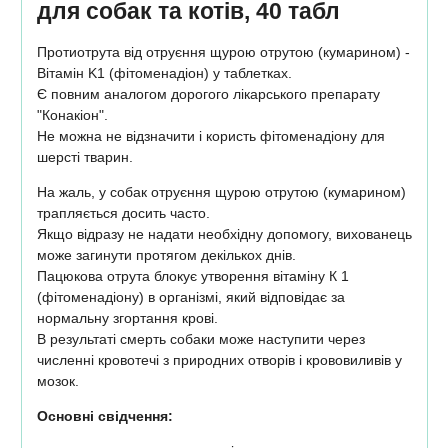
для собак та котів, 40 табл
Протиотрута від отруєння щурою отрутою (кумарином) -
Вітамін K1 (фітоменадіон) у таблетках.
Є повним аналогом дорогого лікарського препарату
"Конакіон".
Не можна не відзначити і користь фітоменадіону для
шерсті тварин.
На жаль, у собак отруєння щурою отрутою (кумарином)
трапляється досить часто.
Якщо відразу не надати необхідну допомогу, вихованець
може загинути протягом декількох днів.
Пацюкова отрута блокує утворення вітаміну К 1
(фітоменадіону) в організмі, який відповідає за
нормальну згортання крові.
В результаті смерть собаки може наступити через
численні кровотечі з природних отворів і крововиливів у
мозок.
Основні свідчення: