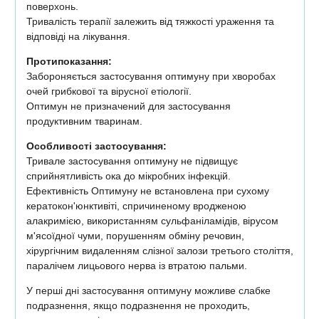
поверхонь.
Тривалість терапії залежить від тяжкості ураження та
відповіді на лікування.
Протипоказання:
Забороняється застосування оптимуну при хворобах
очей грибкової та вірусної етіології.
Оптимун не призначений для застосування
продуктивним тваринам.
Особливості застосування:
Тривале застосування оптимуну не підвищує
сприйнятливість ока до мікробних інфекцій.
Ефективність Оптимуну не встановлена при сухому
кератокон'юнктивіті, спричиненому вродженою
алакримією, використанням сульфаніламідів, вірусом
м'ясоїдної чуми, порушенням обміну речовин,
хірургічним видаленням слізної залози третього століття,
паралічем лицьового нерва із втратою пальми.
У перші дні застосування оптимуну можливе слабке
подразнення, якщо подразнення не проходить,