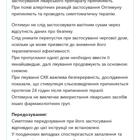
застосування лікарського препарату припиняють.
При появі алергічних реакцій застосування Оптимуну
припиняють та проводять симптоматичну терапію.
Оптимун не слід застосовувати вагітним сукам через
відсутність даних про безпеку.
Слід уникати перепусток при застосуванні чергової дози,
оскільки це може призвести до зниження його
терапевтичної ефективності.
При пропусканні однієї дози необхідно ввести її
якнайшвидше, далі лікування продовжують за основною
схемою.
При лікуванні СКК важлива безперервність, дослідження
показали, що стимуляція сльозовиділення припиняється
протягом 24 годин після припинення терапії.
Оптимуна не виключає використання лікарських засобів
інших фармакологічних груп.
Передозування:
Симптоми передозування при його застосуванні
відповідно до цієї інструкції не встановлені.
У поодиноких випадках спостерігається запалення та