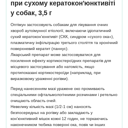
при сухому кератокон'юнктивіті
у собак, 3,5 г
Оптімун застосовують собакам для лікування очних
хвороб аутоімунної етіології, включаючи ідіопатичний
сухий кератокон'юнктивіт (СКК, синдром «сухого ока»),
плазматичну інфільтрацію третього століття та хронічний
поверхневий кератит (паннус).
Лікарський препарат може застосовуватися для
посилення ефекту кортикостероїдних препаратів для
місцевого застосування або натомість, якщо
протипоказані кортикостероїди (наприклад, при
виразковому ураженні рогівки).
Перед нанесенням мазі уражене око промивають
спеціальними офтальмологічними розчинами і ретельно
очищають область очей.
Невелику кількість мазі (1/2-1 см) наносять
безпосередньо на рогівку або закладають у
кон'юнктивний мішок кожні 12 годин, не торкаючись
наконечником тюбика поверхні ока, повік чи інших