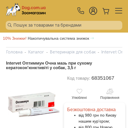
10% Знижки!
Накопичувальна система знижок
Головна
Каталог
Ветеринарія для собак
Intervet Опт
Intervet Оптиммун Очна мазь при сухому
кератокон'юнктивіті у собак, 3,5 г
68351067
Код товару:
Улюблені
Порівняння
Безкоштовна доставка
від 980 грн по Києву
нашим кур'єром;
від 800 грн Новою