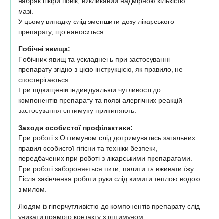
набряк шкіри повік, викликаний надмірною кількістю
мазі.
У цьому випадку слід зменшити дозу лікарського
препарату, що наноситься.
Побічні явища:
Побічних явищ та ускладнень при застосуванні
препарату згідно з цією інструкцією, як правило, не
спостерігається.
При підвищеній індивідуальній чутливості до
компонентів препарату та появі алергічних реакцій
застосування оптимуну припиняють.
Заходи особистої профілактики:
При роботі з Оптимуном слід дотримуватись загальних
правил особистої гігієни та техніки безпеки,
передбачених при роботі з лікарськими препаратами.
При роботі забороняється пити, палити та вживати їжу.
Після закінчення роботи руки слід вимити теплою водою
з милом.
Людям із гіперчутливістю до компонентів препарату слід
уникати прямого контакту з оптимуном.