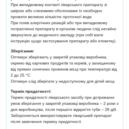
При випадковому контакті лікарського препарату зі
шкірою або слизовими оболонками їх необхідно
промити великою кількістю проточної води.
При появі алергічних реакцій або при випадковому
потраплянні препарату в організм людини слід негайно
звернутися до медичного закладу (при собі мати
інструкцію щодо застосування препарату або етикетку).
Зберігання:
Оптимун зберігають у закритій упаковці виробника,
окремо від харчових продуктів та кормів, у захищеному
від прямих сонячних променів місці при температурі від
2 до 25 °C.
Оптимун слід зберігати у недоступному для дітей місці.
Термін придатності:
Термін придатності лікарського засобу при дотриманні
умов зберігання у закритій упаковці виробника – 2 роки з
дня виробництва, після першого відкриття туби – 28 діб.
Забороняється використовувати лікарський препарат
після закінчення терміну придатності.