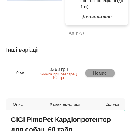
поштою по Україні (до
1 кг)
Детальніше
Артикул:
Інші варіації
3263 грн
Немає
10 мг
Знижка при реєстрації
163 грн
Опис
Характеристики
Відгуки
GIGI PimoPet Кардіопротектор
для собак, 60 табл