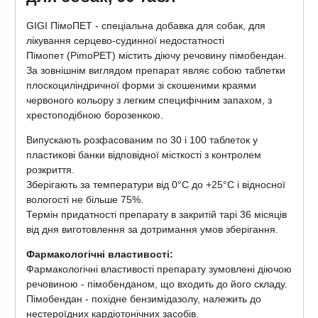
GIGI ПімоПЕТ - спеціальна добавка для собак, для
лікування серцево-судинної недостатності
Пімопет (PimoPET) містить діючу речовину пімобендан.
За зовнішнім виглядом препарат являє собою таблетки
плоскоциліндричної форми зі скошеними краями
червоного кольору з легким специфічним запахом, з
хрестоподібною борозенкою.
Випускають розфасованим по 30 і 100 таблеток у
пластикові банки відповідної місткості з контролем
розкриття.
Зберігають за температури від 0°C до +25°C і відносної
вологості не більше 75%.
Термін придатності препарату в закритій тарі 36 місяців
від дня виготовлення за дотримання умов зберігання.
Фармакологічні властивості:
Фармакологічні властивості препарату зумовлені діючою
речовиною - пімобенданом, що входить до його складу.
Пімобендан - похідне бензимідазолу, належить до
нестероїдних кардіотонічних засобів.