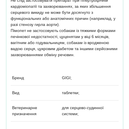
Не слід застосовувати препарат при гіпертрофічній
кардіоміопатії та захворюваннях, за яких збільшення
серцевого викиду не може бути досягнуто з
функціональних або анатомічних причин (наприклад, у
разі стенозу гирла аорти).
Пімопет не застосовують собакам із тяжкими формами
печінкової недостатності, цуценятам у віці 6 місяців,
вагітним або годувальницям, собакам із вродженою
вадою серця, цукровим діабетом та іншими серйозними
захворюваннями обміну речовин.
Бренд
GIGI;
Вид
таблетки;
Ветеринарне
для серцево-судинної
призначення
системи;