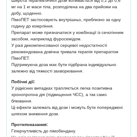
Широта терапевтичної дози коливається від 0,2 до 0,6
мг на 1 кг маси тіла, розподілена на два прийоми на
добу, щоденно.
ПімоПЕТ застосовують внутрішньо, приблизно за одну
годину до комрління.
Препарат може призначатися у комбінації із сечогінним
засобом, наприклад фуросемідом.
У разі декомпенсованої серцевої недостатності
рекомендована довічна тривала терапія препаратом
ПімоПЕТ.
Підтримуюча доза має бути підібрана індивідуально
залежно від тяжкості захворювання.
Побічні дії:
У рідкісних випадках трапляється легка позитивна
хронопропна дія (підвищення ЧСС), а так само
блювання.
Ці ефекти залежать від дози і можуть бути попереджені
шляхом зниження дози.
Протипоказання:
Гіперчутливість до пімобендану.