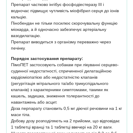
Препарат частково інгібує фосфодіестеразу III і
водночас підвищує чутливість міофібрил серця до іонів
кальцію.
Пінобендан не тільки посилює скорочувальну функцію
міокарда, а й одночасно забезпечує артеріальну
вазодилатацію.
Препарат виводиться з організму переважно через
печінку.
Порядок застосування препарату:
ПімоПЕТ застосовують собакам при лікуванні серцево-
судинної недостатності, спричиненої дилатаційною
кардіоміопатією або недостатністю клапанів
(регургітація мітрального та/або трикуспідального
клапанів) з характерними симптомами, такими як
кашель, задишка, зниження толерантності до
навантажень або асцит.
Доза перпарату становить 0,5 мг діючої речовини на 1 кг
маси тіла.
Добову дозу розподіляють на 2 прийоми, що відповідає
1 таблетці вранці та 1 таблетці ввечері на 20 кг ваги.