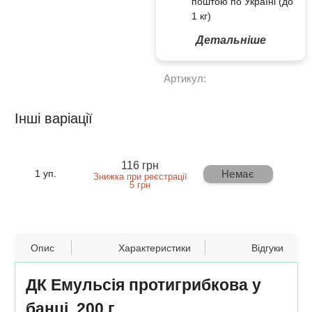
поштою по Україні (до
1 кг)
Детальніше
Артикул:
Інші варіації
116 грн
Немає
1 уп.
Знижка при реєстрації
5 грн
Опис
Характеристики
Відгуки
ДК Емульсія протигрибкова у
банці, 200 г