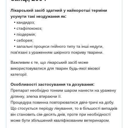
Лікарський засіб здатний у найкоротші терміни
усунути такі нездужання як:
• кандидоз;
• стафілококоз;
• піодермія;
• себорея;
• запальні процеси гнійного типу та інші недуги,
пов'язані з ураженням шкірного покриву тварини.
Важливим є те, що лікарський засіб може
використовуватися для тварин будь-якої вікової
категорії.
Особливості застосування та дозування:
Препарат необхідно тонким шаром нанести на уражену
ділянку, злегка втираючи її.
Процедура повинна повторюватися двічі-тричі на добу.
Що стосується періоду лікування, то в більшості випадків
він становить сім-десять днів, проте при необхідності
може бути збільшений кваліфікованим ветеринаром.