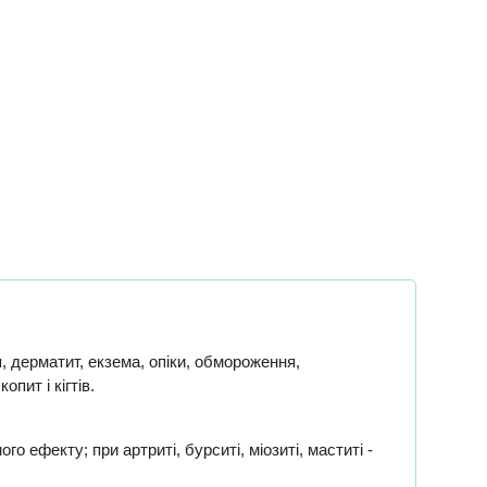
ія, дерматит, екзема, опіки, обмороження,
опит і кігтів.
о ефекту; при артриті, бурситі, міозиті, маститі -