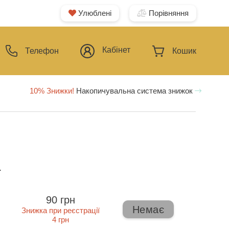
Улюблені
Порівняння
Кабінет
Телефон
Кошик
10% Знижки!
Накопичувальна система знижок
ї
90 грн
Немає
Знижка при реєстрації
4 грн