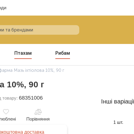
нди
Птахам
Рибам
арма Мазь іхтіолова 10%, 90 г
 10%, 90 г
68351006
д товару:
Інші варіаці
люблені
Порівняння
1 шт.
зкоштовна доставка