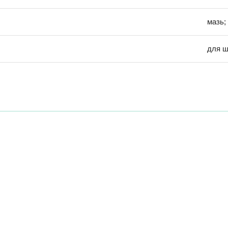
мазь;
для ш