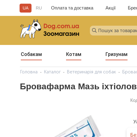
Оплата та доставка
Акції
Бре
UA
RU
Собакам
Котам
Гризунам
Головна
Каталог
Ветеринарія для собак
Броваф
Бровафарма Мазь іхтіолова
Ко
У
Бе