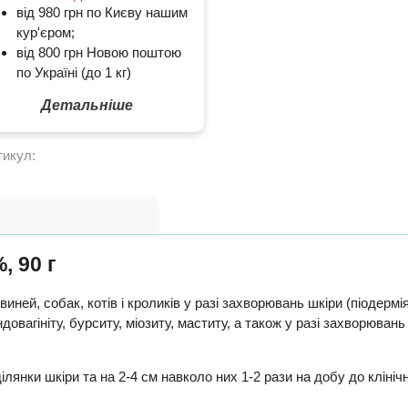
від 980 грн по Києву нашим
кур'єром;
від 800 грн Новою поштою
по Україні (до 1 кг)
Детальніше
тикул:
, 90 г
свиней, собак, котів і кроликів у разі захворювань шкіри (піодерм
довагініту, бурситу, міозиту, маститу, а також у разі захворювань к
нки шкіри та на 2-4 см навколо них 1-2 рази на добу до клінічног