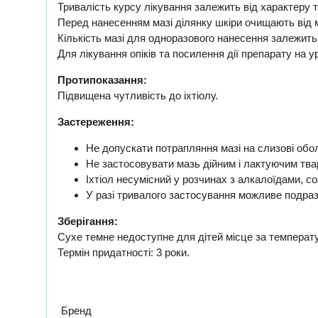
Тривалість курсу лікування залежить від характеру 
Перед нанесенням мазі ділянку шкіри очищають від 
Кількість мазі для одноразового нанесення залежить 
Для лікування опіків та посилення дії препарату на 
Протипоказання:
Підвищена чутливість до іхтіолу.
Застереження:
Не допускати потрапляння мазі на слизові обол
Не застосовувати мазь дійним і лактуючим тва
Іхтіол несумісний у розчинах з алкалоїдами, с
У разі тривалого застосування можливе подраз
Зберігання:
Сухе темне недоступне для дітей місце за температур
Термін придатності: 3 роки.
Бренд