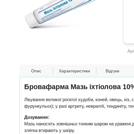
Ар
Опис
Характеристики
Відгуки
Бровафарма Мазь іхтіолова 10%
Лікування великої рогатої худоби, коней, овець, кіз, 
фурункульоз); у разі артриту, невралгії, тендиніту, тен
Дозування:
Мазь наносять зовнішньо тонким шаром на уражені діля
злегка втирають у шкіру.