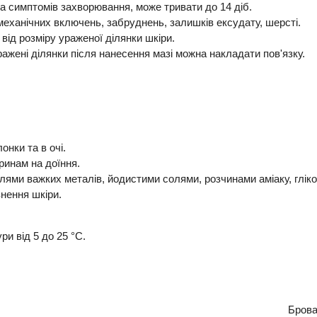
та симптомів захворювання, може тривати до 14 діб.
механічних включень, забруднень, залишків ексудату, шерсті.
від розміру ураженої ділянки шкіри.
уражені ділянки після нанесення мазі можна накладати пов'язку.
онки та в очі.
ринам на доїння.
олями важких металів, йодистими солями, розчинами аміаку, глік
нення шкіри.
и від 5 до 25 °С.
Бров