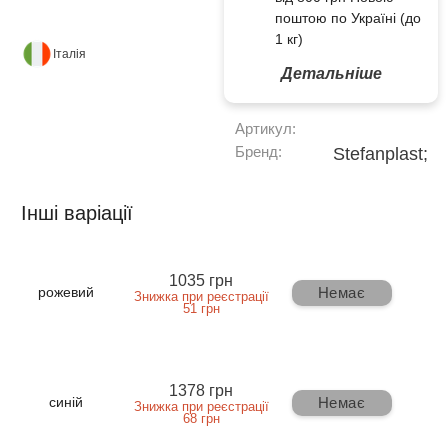
поштою по Україні (до
1 кг)
Італія
Детальніше
Артикул:
Бренд:
Stefanplast;
Інші варіації
1035 грн
Немає
рожевий
Знижка при реєстрації
51 грн
1378 грн
Немає
синій
Знижка при реєстрації
68 грн