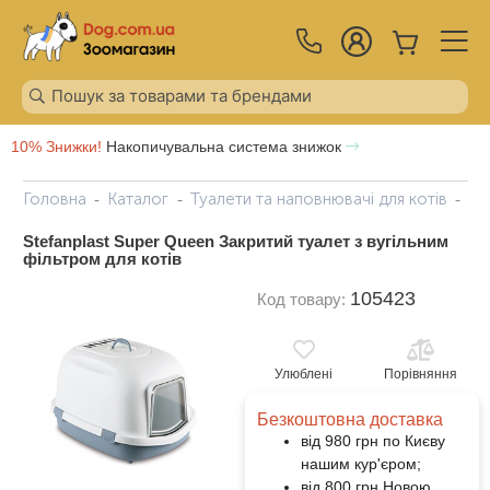
10% Знижки!
Накопичувальна система знижок
Головна
Каталог
Туалети та наповнювачі для котів
St
Stefanplast Super Queen Закритий туалет з вугільним
фільтром для котів
105423
Код товару:
Улюблені
Порівняння
Безкоштовна доставка
від 980 грн по Києву
нашим кур'єром;
від 800 грн Новою