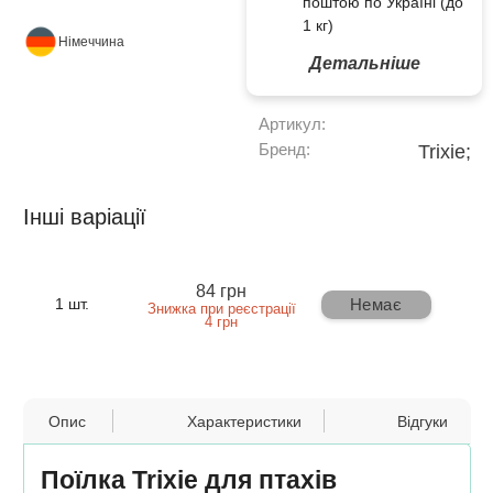
поштою по Україні (до
1 кг)
Німеччина
Детальніше
Артикул:
Бренд:
Trixie;
Інші варіації
84 грн
Немає
1 шт.
Знижка при реєстрації
4 грн
Опис
Характеристики
Відгуки
Поїлка Trixie для птахів