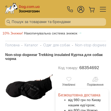
10% Знижки!
Накопичувальна система знижок
Головна
Каталог
Одяг для собак
Non-stop dogwear Tr
Non-stop dogwear Trekking insulated Куртка для собак
чорна
68354692
Код товару:
Улюблені
Порівняння
Безкоштовна доставка
від 980 грн по Києву
нашим кур'єром;
від 800 грн Новою