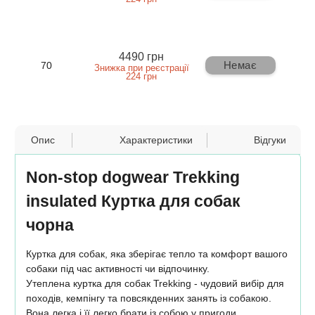
4490 грн
Немає
70
Знижка при реєстрації
224 грн
Опис
Характеристики
Відгуки
Non-stop dogwear Trekking
insulated Куртка для собак
чорна
Куртка для собак, яка зберігає тепло та комфорт вашого
собаки під час активності чи відпочинку.
Утеплена куртка для собак Trekking - чудовий вибір для
походів, кемпінгу та повсякденних занять із собакою.
Вона легка і її легко брати із собою у пригоди.