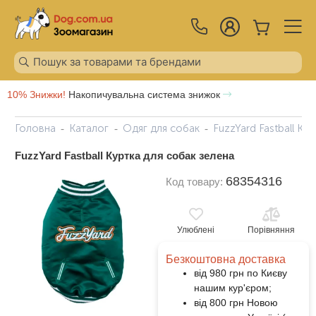
10% Знижки!
Накопичувальна система знижок
Головна
Каталог
Одяг для собак
FuzzYard Fastball Ку
FuzzYard Fastball Куртка для собак зелена
68354316
Код товару:
Улюблені
Порівняння
Безкоштовна доставка
від 980 грн по Києву
нашим кур'єром;
від 800 грн Новою