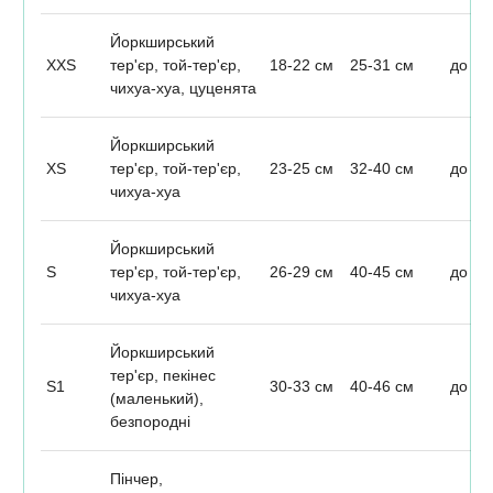
Йоркширський
XXS
тер'єр, той-тер'єр,
18-22 см
25-31 см
до 1,
чихуа-хуа, цуценята
Йоркширський
XS
тер'єр, той-тер'єр,
23-25 см
32-40 см
до 2,
чихуа-хуа
Йоркширський
S
тер'єр, той-тер'єр,
26-29 см
40-45 см
до 3
чихуа-хуа
Йоркширський
тер'єр, пекінес
S1
30-33 см
40-46 см
до 4,
(маленький),
безпородні
Пінчер,