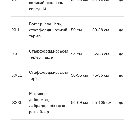
великий, спанієль
середній
Боксер, спанієль,
XL1
стаффордширський
50 см
50-58 см
до 25
тер'єр
Стаффордширський
XXL
54 см
52-63 см
до 35
тер'єр, такса
Стаффордширський
XXL1
50-55 см
75-95 см
до 50
тер'єр
Ретривер,
доберман,
XXXL
56-69 см
85-105 см
до 60
лабрадор, вівчарка,
ротвейлер