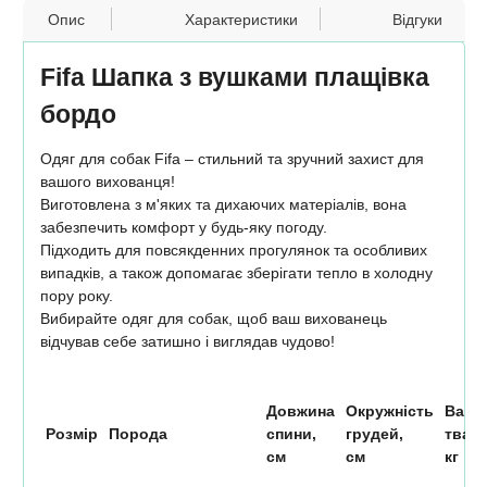
Опис
Характеристики
Відгуки
Fifa Шапка з вушками плащівка
бордо
Одяг для собак Fifa – стильний та зручний захист для
вашого вихованця!
Виготовлена ​​з м'яких та дихаючих матеріалів, вона
забезпечить комфорт у будь-яку погоду.
Підходить для повсякденних прогулянок та особливих
випадків, а також допомагає зберігати тепло в холодну
пору року.
Вибирайте одяг для собак, щоб ваш вихованець
відчував себе затишно і виглядав чудово!
Довжина
Окружність
Вага
Розмір
Порода
спини,
грудей,
твари
см
см
кг