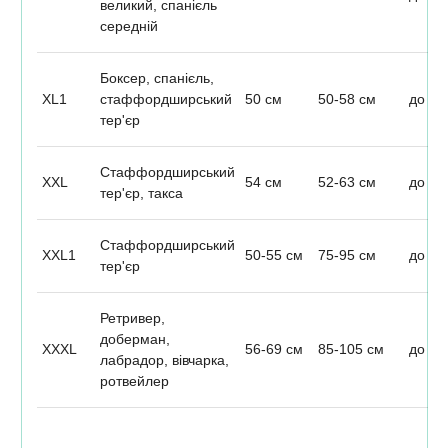
великий, спанієль
середній
Боксер, спанієль,
XL1
стаффордширський
50 см
50-58 см
до 25
тер'єр
Стаффордширський
XXL
54 см
52-63 см
до 35
тер'єр, такса
Стаффордширський
XXL1
50-55 см
75-95 см
до 50
тер'єр
Ретривер,
доберман,
XXXL
56-69 см
85-105 см
до 60
лабрадор, вівчарка,
ротвейлер