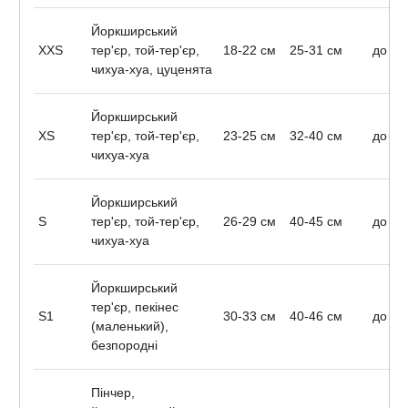
Йоркширський
XXS
тер'єр, той-тер'єр,
18-22 см
25-31 см
до 1,
чихуа-хуа, цуценята
Йоркширський
XS
тер'єр, той-тер'єр,
23-25 см
32-40 см
до 2,
чихуа-хуа
Йоркширський
S
тер'єр, той-тер'єр,
26-29 см
40-45 см
до 3
чихуа-хуа
Йоркширський
тер'єр, пекінес
S1
30-33 см
40-46 см
до 4,
(маленький),
безпородні
Пінчер,