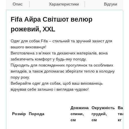
Опис
Характеристики
Відгуки
Fifa Айра Світшот велюр
рожевий, ХХL
Одяг для собак Fifa – стильний та зручний захист для
вашого вихованця!
Виготовлена ​​з м'яких та дихаючих матеріалів, вона
забезпечить комфорт у будь-яку погоду.
Підходить для повсякденних прогулянок та особливих
випадків, а також допомагає зберігати тепло в холодну
пору року.
Вибирайте одяг для собак, щоб ваш вихованець
відчував себе затишно і виглядав чудово!
Довжина
Окружність
Вага
Розмір
Порода
спини,
грудей,
твари
см
см
кг