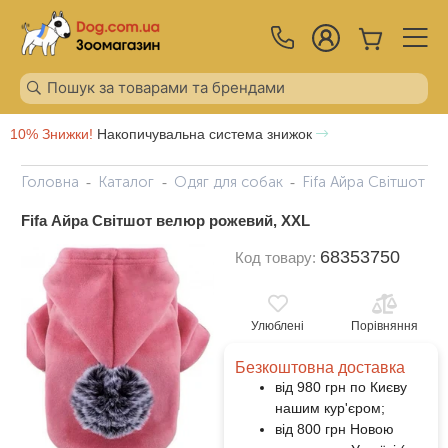
10% Знижки!
Накопичувальна система знижок
Головна
Каталог
Одяг для собак
Fifa Айра Світшот в
Fifa Айра Світшот велюр рожевий, ХХL
68353750
Код товару:
Улюблені
Порівняння
Безкоштовна доставка
від 980 грн по Києву
нашим кур'єром;
від 800 грн Новою