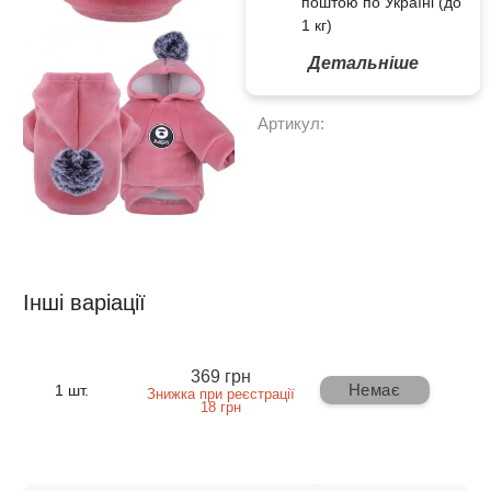
поштою по Україні (до
1 кг)
Детальніше
Артикул:
Інші варіації
369 грн
Немає
1 шт.
Знижка при реєстрації
18 грн