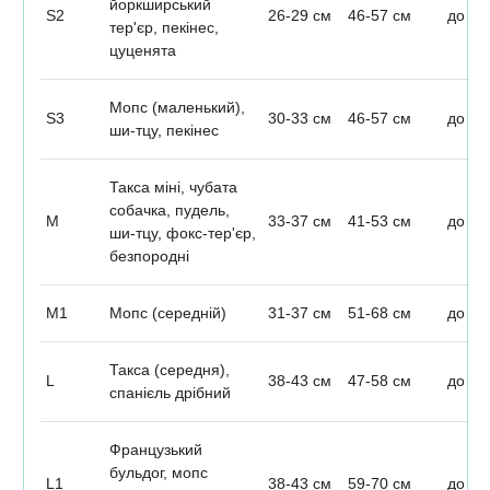
йоркширський
S2
26-29 см
46-57 см
до 4,
тер'єр, пекінес,
цуценята
Мопс (маленький),
S3
30-33 см
46-57 см
до 6
ши-тцу, пекінес
Такса міні, чубата
собачка, пудель,
М
33-37 см
41-53 см
до 7
ши-тцу, фокс-тер'єр,
безпородні
М1
Мопс (середній)
31-37 см
51-68 см
до 10
Такса (середня),
L
38-43 см
47-58 см
до 9
спанієль дрібний
Французький
бульдог, мопс
L1
38-43 см
59-70 см
до 12