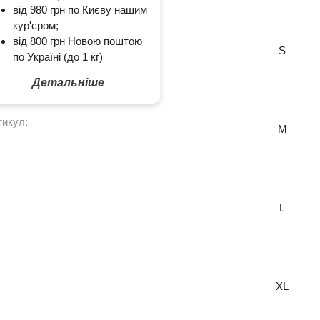
від 980 грн по Києву нашим
кур'єром;
від 800 грн Новою поштою
S
по Україні (до 1 кг)
Детальніше
тикул:
M
L
XL