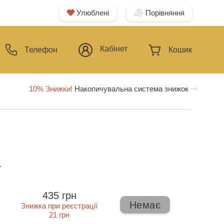
Улюблені
Порівняння
Кабінет
Телефон
Кошик
10% Знижки!
Накопичувальна система знижок
ї
435 грн
Немає
Знижка при реєстрації
21 грн