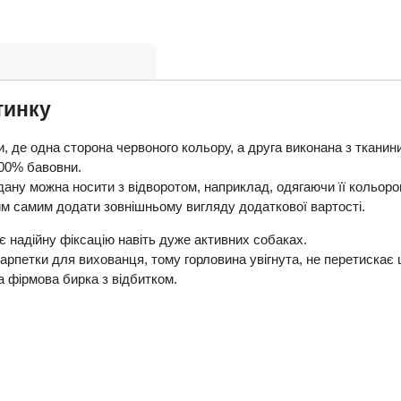
тинку
, де одна сторона червоного кольору, а друга виконана з тканин
100% бавовни.
ндану можна носити з відворотом, наприклад, одягаючи її кольо
тим самим додати зовнішньому вигляду додаткової вартості.
є надійну фіксацію навіть дуже активних собаках.
арпетки для вихованця, тому горловина увігнута, не перетискає
 фірмова бирка з відбитком.