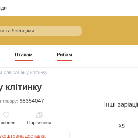
нди
Птахам
Рибам
а для собак у клітинку
у клітинку
68354047
д товару:
Інші варіаці
люблені
Порівняння
XS
зкоштовна доставка