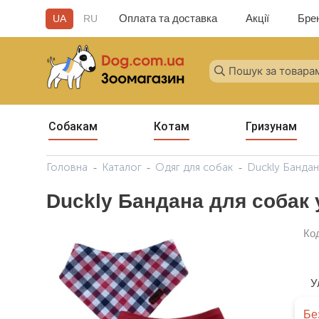
Оплата та доставка
Акції
Бре
UA
RU
Собакам
Котам
Гризунам
Головна
Каталог
Одяг для собак
Duckly Бандан
Duckly Бандана для собак 
Ко
У
Бе