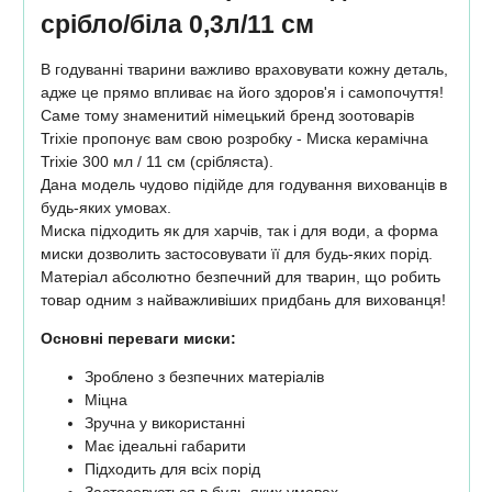
срібло/біла 0,3л/11 см
В годуванні тварини важливо враховувати кожну деталь,
адже це прямо впливає на його здоров'я і самопочуття!
Саме тому знаменитий німецький бренд зоотоварів
Trixie пропонує вам свою розробку - Миска керамічна
Trixie 300 мл / 11 см (срібляста).
Дана модель чудово підійде для годування вихованців в
будь-яких умовах.
Миска підходить як для харчів, так і для води, а форма
миски дозволить застосовувати її для будь-яких порід.
Матеріал абсолютно безпечний для тварин, що робить
товар одним з найважливіших придбань для вихованця!
Основні переваги миски:
Зроблено з безпечних матеріалів
Міцна
Зручна у використанні
Має ідеальні габарити
Підходить для всіх порід
Застосовується в будь-яких умовах