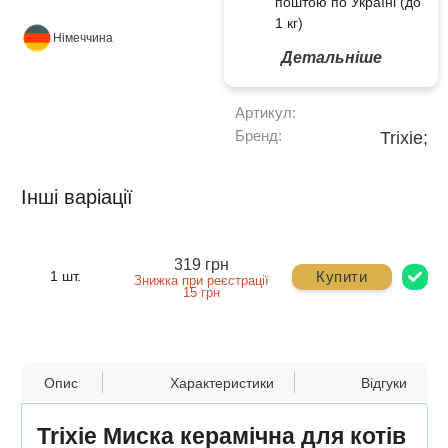
поштою по Україні (до
1 кг)
Німеччина
Детальніше
Артикул:
Бренд:
Trixie;
Інші варіації
319 грн
Купити
1 шт.
Знижка при реєстрації
15 грн
Опис
Характеристики
Відгуки
Trixie Миска керамічна для котів