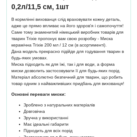
0,2л/11,5 см, 1шт
В кормлінні вихованця слід враховувати кожну деталь,
адже це прямо впливає на його здоров'я і самопочуття!
Саме тому знаменитий німецький виробник товарів для
тварин Trixie пропонує вам свою розробку - Миска
керамічна Trixie 200 мл / 12 см (в асортименті).
Дана модель прекрасно підійде для годування тварин в
будь-яких умовах.
Миска підходить як для їжі, так і для води, а форма
миски дозволить застосовувати її для будь-яких порід.
Матеріал абсолютно безпечний для тварин, що робить
товар одним з найважливіших придбань для вихованця!
Основні переваги миски:
Зроблено з натуральних матеріалів
Довговічна
Зручна у використанні
Має ідеальні габарити
Підходить для всіх порід
Застосовується в будь-яких умовах