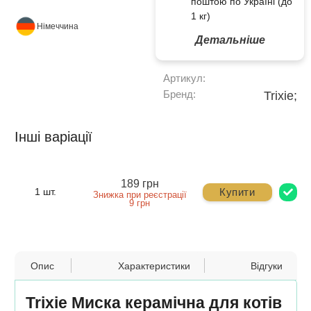
поштою по Україні (до
1 кг)
Німеччина
Детальніше
Артикул:
Бренд:
Trixie;
Інші варіації
189 грн
Купити
1 шт.
Знижка при реєстрації
9 грн
Опис
Характеристики
Відгуки
Trixie Миска керамічна для котів