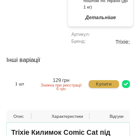
поштою по Україні (до
1 кг)
Детальніше
Артикул:
Бренд:
Trixie;
Інші варіації
129 грн
Купити
1 шт.
Знижка при реєстрації
6 грн
Опис
Характеристики
Відгуки
Trixie Килимок Comic Cat під