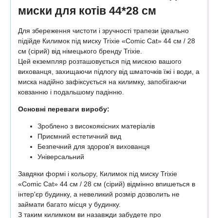
миски для котів 44*28 см
Для збереження чистоти і зручності трапези ідеально
підійде Килимок під миску Trixie «Comic Cat» 44 см / 28
см (сірий) від німецького бренду Trixie.
Цей екземпляр розташовується під мискою вашого
вихованця, захищаючи підлогу від шматочків їжі і води, а
миска надійно зафіксується на килимку, запобігаючи
ковзанню і подальшому падінню.
Основні переваги виробу:
Зроблено з високоякісних матеріалів
Приємний естетичний вид
Безпечний для здоров'я вихованця
Універсальний
Завдяки формі і кольору, Килимок під миску Trixie
«Comic Cat» 44 см / 28 см (сірий) відмінно впишеться в
інтер'єр будинку, а невеликий розмір дозволить не
займати багато місця у будинку.
З таким килимком ви назавжди забудете про