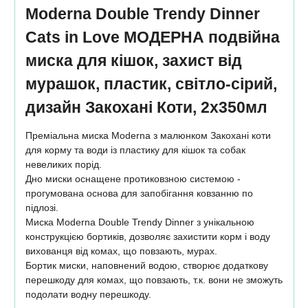
Moderna Double Trendy Dinner
Cats in Love МОДЕРНА подвійна
миска для кішок, захист від
мурашок, пластик, світло-сірий,
дизайн Закохані Коти, 2х350мл
Преміальна миска Moderna з малюнком Закохані коти
для корму та води із пластику для кішок та собак
невеликих порід.
Дно миски оснащене протиковзною системою -
прогумована основа для запобігання ковзанню по
підлозі.
Миска Moderna Double Trendy Dinner з унікальною
конструкцією бортиків, дозволяє захистити корм і воду
вихованця від комах, що повзають, мурах.
Бортик миски, наповнений водою, створює додаткову
перешкоду для комах, що повзають, т.к. вони не зможуть
подолати водну перешкоду.