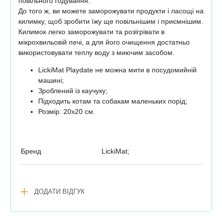
повільного годування.
До того ж, ви можете заморожувати продукти і ласощі на
килимку, щоб зробити їжу ще повільнішим і приємнішим.
Килимок легко заморожувати та розігрівати в
мікрохвильовій печі, а для його очищення достатньо
використовувати теплу воду з миючим засобом.
LickiMat Playdate не можна мити в посудомийній
машині;
Зроблений із каучуку;
Підходить котам та собакам маленьких порід;
Розмір: 20х20 см.
Бренд
LickiMat;
add
ДОДАТИ ВІДГУК