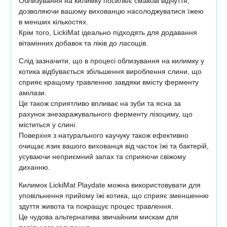
Облизування на килимку посилює смакові відчуття,
дозволяючи вашому вихованцю насолоджуватися їжею
в менших кількостях.
Крім того, LickiMat ідеально підходять для додавання
вітамінних добавок та ліків до ласощів.
Слід зазначити, що в процесі облизування на килимку у
котика відбувається збільшення вироблення слини, що
сприяє кращому травленню завдяки вмісту ферменту
амілази.
Це також сприятливо впливає на зуби та ясна за
рахунок знезаражувального ферменту лізоциму, що
міститься у слині.
Поверхня з натурального каучуку також ефективно
очищає язик вашого вихованця від часток їжі та бактерій,
усуваючи неприємний запах та сприяючи свіжому
диханню.
Килимок LickiMat Playdate можна використовувати для
уповільнення прийому їжі котика, що сприяє зменшенню
здуття живота та покращує процес травлення.
Це чудова альтернатива звичайним мискам для