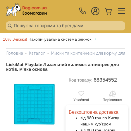
10% Знижки!
Накопичувальна система знижок
Головна
Каталог
Миски та контейнери для корму для ко
LickiMat Playdate Лизальний килимок антистрес для
котів, м'яка основа
68354552
Код товару:
Улюблені
Порівняння
Безкоштовна доставка
від 980 грн по Києву
нашим кур'єром;
від 800 грн Новою