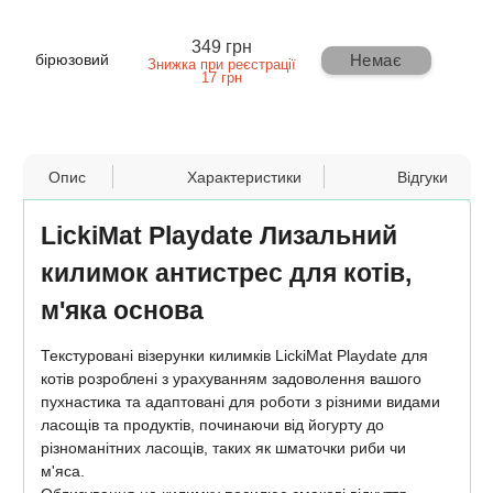
349 грн
Немає
бірюзовий
Знижка при реєстрації
17 грн
Опис
Характеристики
Відгуки
LickiMat Playdate Лизальний
килимок антистрес для котів,
м'яка основа
Текстуровані візерунки килимків LickiMat Playdate для
котів розроблені з урахуванням задоволення вашого
пухнастика та адаптовані для роботи з різними видами
ласощів та продуктів, починаючи від йогурту до
різноманітних ласощів, таких як шматочки риби чи
м'яса.