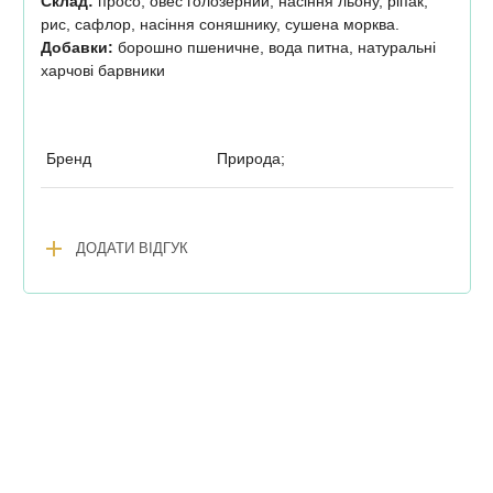
Склад:
просо, овес голозерний, насіння льону, ріпак,
рис, сафлор, насіння соняшнику, сушена морква.
Добавки:
борошно пшеничне, вода питна, натуральні
харчові барвники
Бренд
Природа;
add
ДОДАТИ ВІДГУК