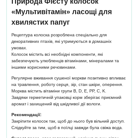
Природа Фієсту колосок
«Мультивітамін» ласощі для
хвилястих папуг
Рецептура колоска розроблена спеціально для
декоративних птахів, які утримуються в домашніх
умовах.
Колосок містить всі необхідні компоненти, які
забезпечують улюбленців вітамінами, мінералами та
іншими корисними речовинами.
Регулярне вживання сушеної моркви позитивно впливає
на травлення, роботу серця, зір, стан шкіри, оперення.
Морква містить вітаміни групи В, D, E, PP, С, K.
Завдяки герметичній упаковці корм зберігає приємний
аромат і захищений від шкідливої дії вологи.
Рекомендації:
Закріпити колосок так, щоб до нього був вільний доступ.
Слідкуйте за тим, щоб в поїлці завжди була свіжа вода.