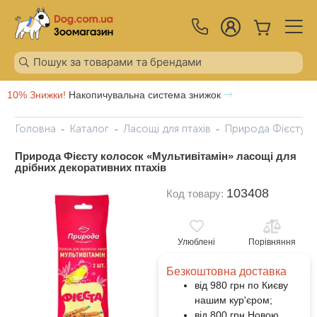
10% Знижки!
Накопичувальна система знижок
Головна
Каталог
Ласощі для птахів
Природа Фієсту ко
Природа Фієсту колосок «Мультивітамін» ласощі для
дрібних декоративних птахів
103408
Код товару:
Улюблені
Порівняння
Безкоштовна доставка
від 980 грн по Києву
нашим кур'єром;
від 800 грн Новою