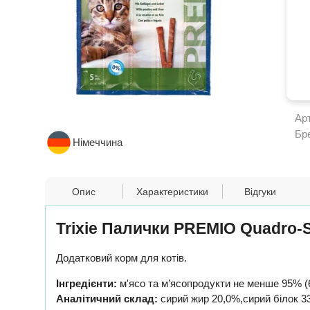
Ар
Бр
Німеччина
Опис
Характеристики
Відгуки
Trixie Палички PREMIO Quadro-S
Додатковий корм для котів.
Інгредієнти:
м'ясо та м’ясопродукти не менше 95% (6
Аналітичний склад:
сирий жир 20,0%,сирий білок 33