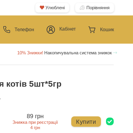
Улюблені
Порівняння
Кабінет
Телефон
Кошик
10% Знижки!
Накопичувальна система знижок
я котів 5шт*5гр
ї
89 грн
Купити
Знижка при реєстрації
4 грн