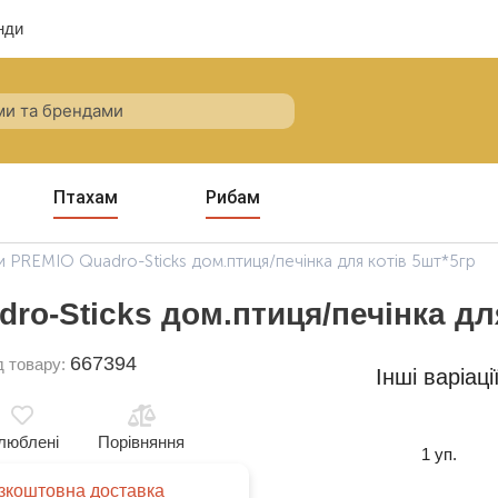
нди
Птахам
Рибам
ки PREMIO Quadro-Sticks дом.птиця/печінка для котів 5шт*5гр
ro-Sticks дом.птиця/печінка дл
667394
д товару:
Інші варіаці
люблені
Порівняння
1 уп.
зкоштовна доставка