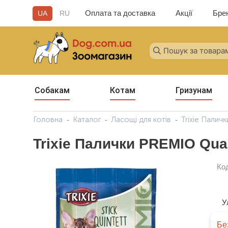
Оплата та доставка
Акції
Бре
UA
RU
Собакам
Котам
Гризунам
Головна
Каталог
Ласощі для котів
Trixie Палич
Trixie Палички PREMIO Quad
Ко
У
Бе