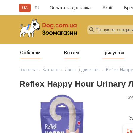
Оплата та доставка
Акції
Бре
UA
RU
Собакам
Котам
Гризунам
Головна
Каталог
Ласощі для котів
Reflex Happy
Reflex Happy Hour Urinary 
Ко
У
Бе