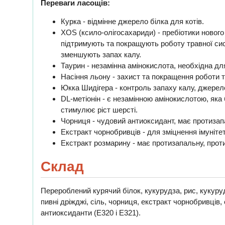
Переваги ласощів:
Курка - відмінне джерело білка для котів.
XOS (ксило-олігосахариди) - пребіотики нового
підтримують та покращують роботу травної сист
зменшують запах калу.
Таурин - незамінна амінокислота, необхідна дл
Насіння льону - захист та покращення роботи 
Юкка Шидігера - контроль запаху калу, джерело
DL-метiонін - є незамінною амінокислотою, яка
стимулює ріст шерсті.
Чорниця - чудовий антиоксидант, має протизап
Екстракт чорнобривців - для зміцнення імуніте
Екстракт розмарину - має протизапальну, прот
Склад
Перероблений курячий білок, кукурудза, рис, кукуру
пивні дріжджі, сіль, чорниця, екстракт чорнобривців
антиоксиданти (E320 і E321).