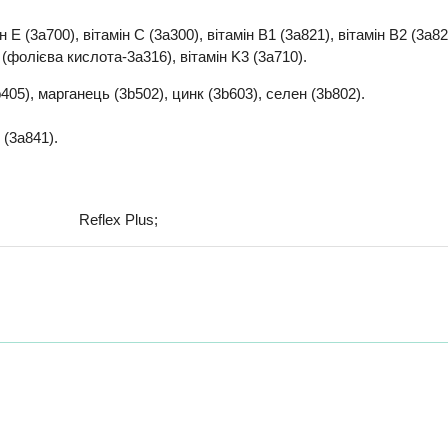
н E (3a700), вітамін C (3a300), вітамін B1 (3a821), вітамін B2 (3a82
9 (фолієва кислота-3a316), вітамін K3 (3a710).
b405), марганець (3b502), цинк (3b603), селен (3b802).
 (3a841).
Reflex Plus;