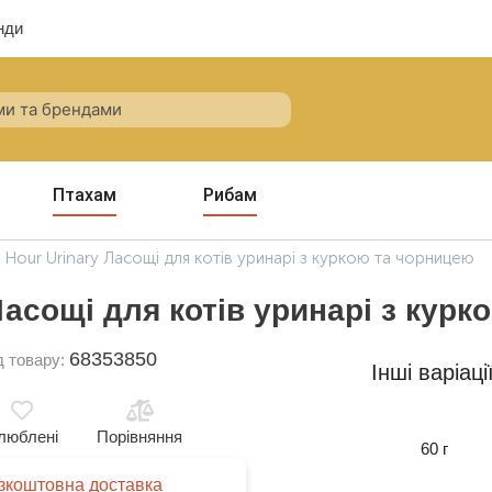
нди
Птахам
Рибам
 Hour Urinary Ласощі для котів уринарі з куркою та чорницею
Ласощі для котів уринарі з кур
68353850
д товару:
Інші варіаці
люблені
Порівняння
60 г
зкоштовна доставка