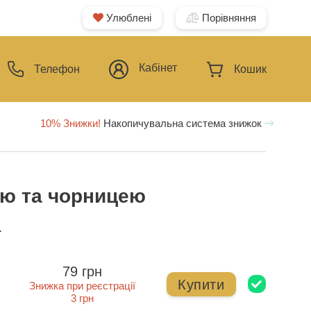
Улюблені
Порівняння
Кабінет
Телефон
Кошик
10% Знижки!
Накопичувальна система знижок
кою та чорницею
ї
79 грн
Купити
Знижка при реєстрації
3 грн