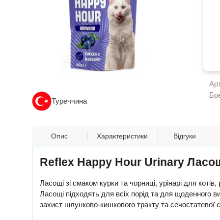
Ар
Бр
Туреччина
Опис
Характеристики
Відгуки
Reflex Happy Hour Urinary Ласощ
Ласощі зі смаком курки та чорниці, урінарі для котів
Ласощі підходять для всіх порід та для щоденного ви
захист шлунково-кишкового тракту та сечостатевої 