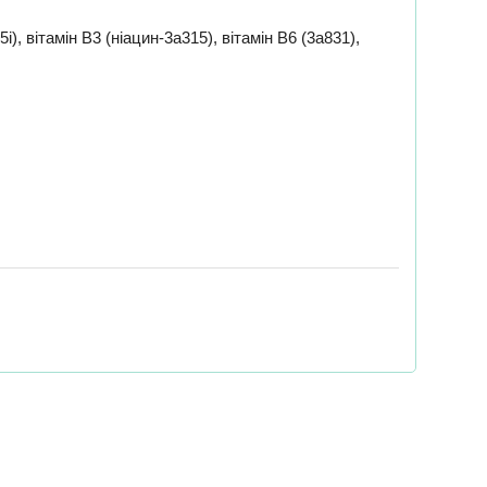
5i), вітамін B3 (ніацин-3a315), вітамін B6 (3a831),