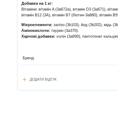
Добавки на 1 кг:
Вітаміни: вітамін A (3a672a), вітамін D3 (3a671), вітамі
вітамін B12 (3A), вітамін B7 (біотин-3a880), вітамін B
Мікроелементи:
залізо (3b103), йод (3b202), мідь (3
Амінокислоти:
таурин (3a370).
Харчові добавки:
холін (3a890), пантотенат кальцію
Бренд
add
ДОДАТИ ВІДГУК