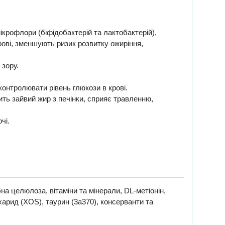
ікрофлори (біфідобактерій та лактобактерій),
рові, зменшують ризик розвитку ожиріння,
 зору.
контролювати рівень глюкози в крові.
ить зайвий жир з печінки, сприяє травленню,
чі.
а целюлоза, вітаміни та мінерали, DL-метіонін,
ахарид (XOS), таурин (3a370), консерванти та