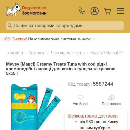
10% Знижки!
Накопичувальна система знижок
Головна
Каталог
Ласощі для котів
Mavsy (Мавсі) Cream
Mavsy (Мавсі) Creamy Treats Tuna with cod рідкі
кремоподібні ласощі для котів з тунцем та тріскою,
5x15 г
5587244
Код товару:
Улюблені
Порівняння
Безкоштовна доставка
від 980 грн по Києву
нашим кур'єром;