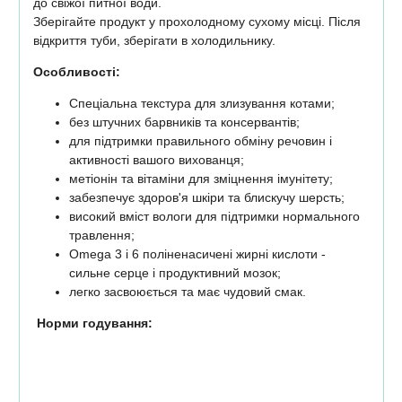
до свіжої питної води.
Зберігайте продукт у прохолодному сухому місці. Після
відкриття туби, зберігати в холодильнику.
Особливості:
Спеціальна текстура для злизування котами;
без штучних барвників та консервантів;
для підтримки правильного обміну речовин і
активності вашого вихованця;
метіонін та вітаміни для зміцнення імунітету;
забезпечує здоров'я шкіри та блискучу шерсть;
високий вміст вологи для підтримки нормального
травлення;
Omega 3 і 6 поліненасичені жирні кислоти -
сильне серце і продуктивний мозок;
легко засвоюється та має чудовий смак.
Норми годування: