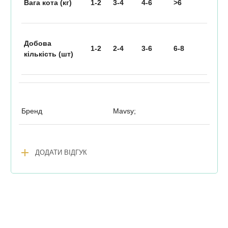
Вага кота (кг)
1-2
3-4
4-6
>6
Добова
1-2
2-4
3-6
6-8
кількість (шт)
Бренд
Mavsy;
add
ДОДАТИ ВІДГУК