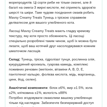
морепродуктів. Ці сорти риби не тільки смачні, але й
багаті на омега-3 жирні кислоти, які сприяють здоров'ю
шерсті та шкіри. Таке чудове поєднання смаків робить
Mavsy Creamy Treats Тунець з тріскою справжнім
делікатесом для вашого улюбленого кота.
Ласощі Mavsy Creamy Treats мають гладку кремову
текстуру, яку коти просто обожнюють. Ці ласощі
спеціально розроблені таким чином, щоб їх можна було
лизати, щоб ваш котячий друг насолоджувався кожним
шматочком ласощів.
Склад:
Тунець, тріска, гідролізат тунця, рослинна олія,
кукурудзяний крохмаль, гуарова камедь, комплекс
поживних речовин (метіонін, вітаміни A, B, D, E,
пантотенат кальцію, фолієва кислота, мідь, марганець,
цинк, йод, селен).
Аналітичні компоненти
: білок ≥6%, жир ≥1.5%, зола
≤2%, клітковина ≤1%, вологість ≤88%
Потрібно згодовувати смаколики вашому улюбленцю
тільки під наглядом. Забезпечте безперервний доступ