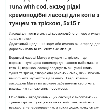
Tuna with cod, 5x15g рідкі
кремоподібні ласощі для котів з
тунцем та тріскою, 5x15 г
Ласощі для котів в вигляді кремоподібного пюре з тунця
та філе тріски.
Додатковий щоденний корм або смачна винагорода для
дорослих котів та кошенят з 3х місяців.
Вершкові ласощі Mavsy з тунцем та тріскою - це
справжня кулінарна насолода для вашого вибагливого
кота. Ці вершкові ласощі поєднують вишукані смаки
тунця та тріски, створюючи райський смак, який змусить
вашого кота муркотіти від захвату. З вершковими
ласощами Mavsy ви зможете забезпечити свого кота
вишуканим та поживним перекусом.
Основними інгредієнтами цих ласощів є високоякісний
тунець і тріска. Тунець має пікантний смак, який коти
вважають неперевершеним, а тріска додає нотку смаку