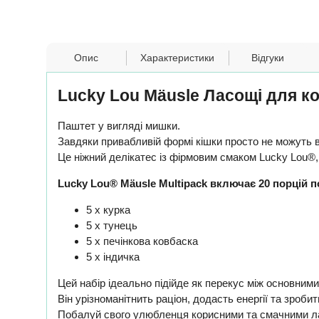
Опис
Характеристики
Відгуки
Lucky Lou Mäusle Ласощі для ко
Паштет у вигляді мишки.
Завдяки привабливій формі кішки просто не можуть в
Це ніжний делікатес із фірмовим смаком Lucky Lou®,
Lucky Lou® Mäusle Multipack включає 20 порцій п
5 x курка
5 x тунець
5 x печінкова ковбаска
5 x індичка
Цей набір ідеально підійде як перекус між основними
Він урізноманітнить раціон, додасть енергії та зроби
Побалуй свого улюбленця корисними та смачними ла