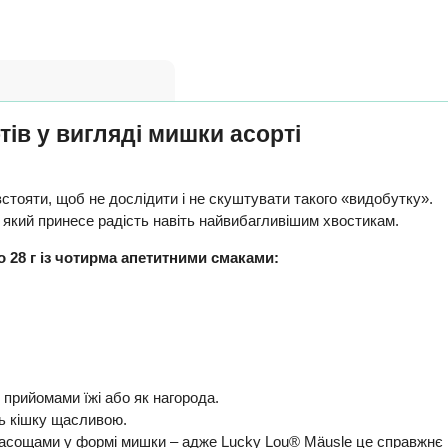
тів у вигляді мишки асорті
стояти, щоб не дослідити і не скуштувати такого «видобутку».
 який принесе радість навіть найвибагливішим хвостикам.
о 28 г із чотирма апетитними смаками:
 прийомами їжі або як нагорода.
ть кішку щасливою.
сощами у формі мишки – адже Lucky Lou® Mäusle це справжнє г