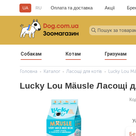
Оплата та доставка
Акції
Бре
UA
RU
Собакам
Котам
Гризунам
Головна
Каталог
Ласощі для котів
Lucky Lou Mä
Lucky Lou Mäusle Ласощі д
Ко
У
Бе