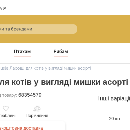
нди
Птахам
Рибам
usle Ласощі для котів у вигляді мишки асорті
ля котів у вигляді мишки асорті
68354579
д товару:
Інші варіаці
люблені
Порівняння
20 шт
зкоштовна доставка