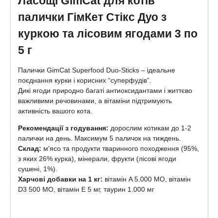
Ласощі GimCat для котів
палички ГімКет Стікс Дуо з
куркою та лісовим ягодами 3 по
5 г
Палички GimCat Superfood Duo-Sticks – ідеальне
поєднання курки і корисних “суперфудів”.
Дикі ягоди природно багаті антиоксидантами і життєво
важливими речовинами, а вітаміни підтримують
активність вашого кота.
Рекомендації з годування:
дорослим котикам до 1-2
палички на день. Максимум 5 паличок на тиждень.
Склад:
м'ясо та продукти тваринного походження (95%,
з яких 26% курка), мінерали, фрукти (лісові ягоди
сушені, 1%).
Харчові добавки на 1 кг:
вітамін A 5.000 МО, вітамін
D3 500 МО, вітамін E 5 мг, таурин 1.000 мг