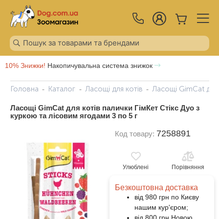
10% Знижки!
Накопичувальна система знижок
Головна
Каталог
Ласощі для котів
Ласощі GimCat для 
Ласощі GimCat для котів палички ГімКет Стікс Дуо з
куркою та лісовим ягодами 3 по 5 г
7258891
Код товару:
Улюблені
Порівняння
Безкоштовна доставка
від 980 грн по Києву
нашим кур'єром;
від 800 грн Новою