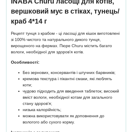
INABA Churu ласощі для котів,
вершковий мус в стіках, тунець/
краб 4*14 г
Рецепт тунця з крабом - ці ласощі для кішок виготовлені
зі 100% чистого та натурального дикого тунця,
вирощеного на фермах. Пюре Churu містить багато
вологи, необхідної для здоров'я котів.
Особливості:
Без зернових, консервантів і штучних барвників;
кремова текстура і пікантні смаки, які люблять
коти;
чудово підходить для введення таблеток; високий
вміст вологи, необхідної котам для загального
стану здоров'я;
низька калорійність;
можна використовувати як доповнення до
вологого або сухого корму.