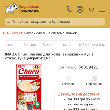
10% Знижки!
Накопичувальна система знижок
Головна
Каталог
Ласощі для котів
INABA Churu ласощі 
INABA Churu ласощі для котів, вершковий мус в
стіках, тунець/краб 4*14 г
56829421
Код товару:
Улюблені
Порівняння
Безкоштовна доставка
від 980 грн по Києву
нашим кур'єром;
від 800 грн Новою