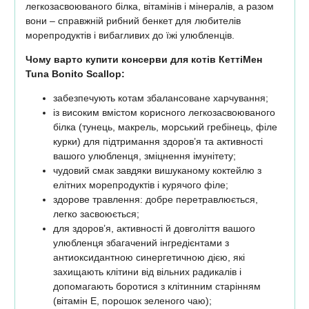
легкозасвоюваного білка, вітамінів і мінералів, а разом
вони – справжній рибний бенкет для любителів
морепродуктів і вибагливих до їжі улюбленців.
Чому варто купити консерви для котів КеттіМен
Tuna Bonito Scallop:
забезпечують котам збалансоване харчування;
із високим вмістом корисного легкозасвоюваного
білка (тунець, макрель, морський гребінець, філе
курки) для підтримання здоров’я та активності
вашого улюбленця, зміцнення імунітету;
чудовий смак завдяки вишуканому коктейлю з
елітних морепродуктів і курячого філе;
здорове травлення: добре перетравлюється,
легко засвоюється;
для здоров’я, активності й довголіття вашого
улюбленця збагачений інгредієнтами з
антиоксидантною синергетичною дією, які
захищають клітини від вільних радикалів і
допомагають боротися з клітинним старінням
(вітамін Е, порошок зеленого чаю);