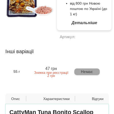
від 800 грн Новою
поштою по Україні (до
1 кг)
Детальніше
Артикул:
Інші варіації
47 грн
Немає
55 г
Знижка при реєстрації
2 грн
Опис
Характеристики
Відгуки
CattyMan Tuna Bonito Scallop