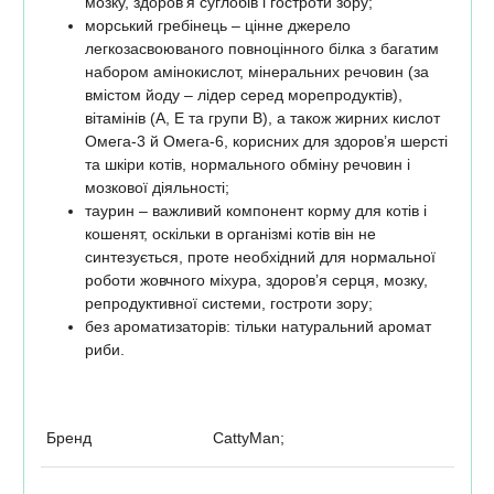
мозку, здоров’я суглобів і гостроти зору;
морський гребінець – цінне джерело
легкозасвоюваного повноцінного білка з багатим
набором амінокислот, мінеральних речовин (за
вмістом йоду – лідер серед морепродуктів),
вітамінів (А, Е та групи В), а також жирних кислот
Омега-3 й Омега-6, корисних для здоров’я шерсті
та шкіри котів, нормального обміну речовин і
мозкової діяльності;
таурин – важливий компонент корму для котів і
кошенят, оскільки в організмі котів він не
синтезується, проте необхідний для нормальної
роботи жовчного міхура, здоров’я серця, мозку,
репродуктивної системи, гостроти зору;
без ароматизаторів: тільки натуральний аромат
риби.
Бренд
CattyMan;