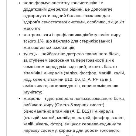
желе формує апетитну консистенцію і є
додатковим джерелом рідини, це допомагає
відкоригувати водний баланс і важливо для
здоров’я сечостатевої системи, особливо, якщо кіт
мало п’є;
контроль ваги і профілактика діабету: вміст жиру
всього 1%, що важливо для стерилізованих і
малоактивних вихованців;
тунець – найбагатше джерело тваринного білка,
за ступенем засвоєння та перетравності він є
чемпіоном серед усіх видів риб, містить багато
вітамінів і мінералів (залізо, фосфор, магній, калій,
йод, селен, вітаміни В12, В6, D, А, РР та ін.),
амінокислот, антиоксидантів, сприяє зміцненню
імунітету;
макрель – гідне джерело легкозасвоюваного білка,
риб’ячого жиру (Омега-3 жирних кислот),
різноманітних вітамінів (А, Е, В12) і мінералів
(кальцій, магній, молібден, натрій, фосфор, залізо,
калій, нікель, фтор), зміцнює серцево-судинну та
нервову систему, корисна для роботи головного