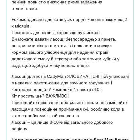
печінки повністю виключає ризик зараження
гельмінтами.
Рекомендовано для котів усіх порід і кошенят віком від 2-
х місяців.
Підходить для котів із харчовою чутливістю.
Ви можете давати ласощі безпосередньо з пакета,
розкришити кілька шматочків і покласти в миску з
кормом вашого улюбленця для надання страві
додаткового смаку й текстури або замочити кубики у
воді, щоб здобути м’яку консистенцію.
Ласощі для котів CattyMan ЯЛОВИЧА ПЕЧІНКА упаковані
в невеликі пакети-саше для зручного годування і
контролю порцій. У комплекті 4 пакети в10 г.
Кіт просить ще? ВАЖЛИВО!
Пригощайте вихованця правильно: ніколи не замінюйте
ласощами повноцінне приймання їжі, особливо коли в
кота є проблеми із зайвою вагою.
Ласощі – це лише 8-10% від загального добового
раціону.
Чому варто купити ласощі для котів КеттіМен Freeze