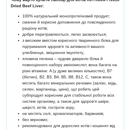
Dried Beef Liver:
100% натуральний монопротеїновий продукт;
смачне й корисне доповнення до повсякденного
раціону котів;
добре перетравлюється, легко засвоюється;
з високим вмістом корисного тваринного білка для
підтримання здоров’я та активності вашого
улюбленця, зміцнення імунітету;
яловича печінка – чудове джерело білка й
повноцінного набору амінокислот, вона багата на
різні вітаміни: A (у дуже великих кількостях), B7
(біотин), B2, B3, B4, B5, B8, B12, C, також вона
містить багато мінеральних речовин (залізо, мідь,
селен, марганець, цинк), що робить цей
субпродукт корисним для стабільної роботи всіх
систем організму, а також для здоров’я шкіри,
шерсті, кігтів, гостроти зору;
не містять солі, ароматизаторів, барвників;
без зернових;
рекомендовано для дорослих котів і кошенят від