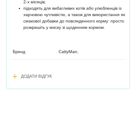
2-х місяців;
підходять для вибагливих котів або улюбленців із
харчовою чутливістю, а також для використання як
смакової добавки до повсякденного корму: просто
розкришіть у миску зі щоденним кормом.
Бренд
CattyMan;
add
ДОДАТИ ВІДГУК