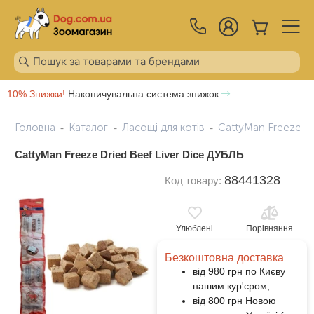
10% Знижки!
Накопичувальна система знижок
Головна
Каталог
Ласощі для котів
CattyMan Freeze Dr
CattyMan Freeze Dried Beef Liver Dice ДУБЛЬ
88441328
Код товару:
Улюблені
Порівняння
Безкоштовна доставка
від 980 грн по Києву
нашим кур'єром;
від 800 грн Новою