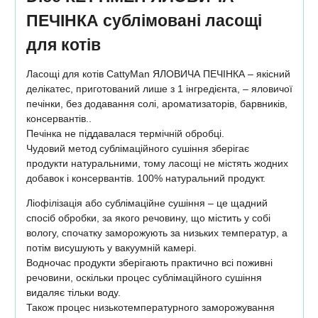
ПЕЧІНКА сублімовані ласощі
для котів
Ласощі для котів CattyMan ЯЛОВИЧА ПЕЧІНКА – якісний
делікатес, приготований лише з 1 інгредієнта, – яловичої
печінки, без додавання солі, ароматизаторів, барвників,
консервантів..
Печінка не піддавалася термічній обробці.
Чудовий метод сублімаційного сушіння зберігає
продукти натуральними, тому ласощі не містять жодних
добавок і консервантів. 100% натуральний продукт.
Ліофілізація або сублімаційне сушіння – це щадний
спосіб обробки, за якого речовину, що містить у собі
вологу, спочатку заморожують за низьких температур, а
потім висушують у вакуумній камері.
Водночас продукти зберігають практично всі поживні
речовини, оскільки процес сублімаційного сушіння
видаляє тільки воду.
Також процес низькотемпературного заморожування