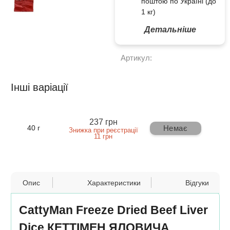
поштою по Україні (до
1 кг)
Детальніше
Артикул:
Інші варіації
237 грн
Немає
40 г
Знижка при реєстрації
11 грн
Опис
Характеристики
Відгуки
CattyMan Freeze Dried Beef Liver
Dice КЕТТІМЕН ЯЛОВИЧА