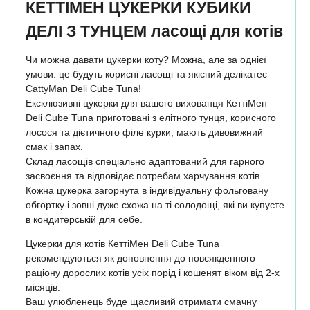
КЕТТІМЕН ЦУКЕРКИ КУБИКИ
ДЕЛІ З ТУНЦЕМ ласощі для котів
Чи можна давати цукерки коту? Можна, але за однієї
умови: це будуть корисні ласощі та якісний делікатес
CattyMan Deli Cube Tuna!
Ексклюзивні цукерки для вашого вихованця КеттіМен
Deli Cube Tuna приготовані з елітного тунця, корисного
лосося та дієтичного філе курки, мають дивовижний
смак і запах.
Склад ласощів спеціально адаптований для гарного
засвоєння та відповідає потребам харчування котів.
Кожна цукерка загорнута в індивідуальну фольговану
обгортку і зовні дуже схожа на ті солодощі, які ви купуєте
в кондитерській для себе.
Цукерки для котів КеттіМен Deli Cube Tuna
рекомендуються як доповнення до повсякденного
раціону дорослих котів усіх порід і кошенят віком від 2-х
місяців.
Ваш улюбленець буде щасливий отримати смачну