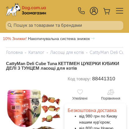
10% Знижки!
Накопичувальна система знижок
Головна
Каталог
Ласощі для котів
CattyMan Deli Cub
CattyMan Deli Cube Tuna КЕТТІМЕН ЦУКЕРКИ КУБИКИ
ДЕЛІ З ТУНЦЕМ ласощі для котів
88441310
Код товару:
Улюблені
Порівняння
Безкоштовна доставка
від 980 грн по Києву
нашим кур'єром;
від 800 грн Новою