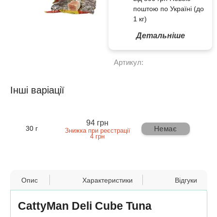
поштою по Україні (до
1 кг)
Детальніше
Артикул:
Інші варіації
94 грн
Немає
30 г
Знижка при реєстрації
4 грн
Опис
Характеристики
Відгуки
CattyMan Deli Cube Tuna