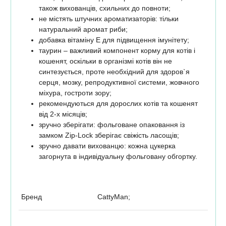
також вихованців, схильних до повноти;
не містять штучних ароматизаторів: тільки
натуральний аромат риби;
добавка вітаміну Е для підвищення імунітету;
таурин – важливий компонент корму для котів і
кошенят, оскільки в організмі котів він не
синтезується, проте необхідний для здоров`я
серця, мозку, репродуктивної системи, жовчного
міхура, гостроти зору;
рекомендуються для дорослих котів та кошенят
від 2-х місяців;
зручно зберігати: фольговане опаковання із
замком Zір-Lосk зберігає свіжість ласощів;
зручно давати вихованцю: кожна цукерка
загорнута в індивідуальну фольговану обгортку.
Бренд
CattyMan;