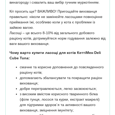
винагороду і схвалить ваш вибір гучним муркотінням.
Кіт просить ще? ВАЖЛИВО! Пригощайте вихованця
правильно: ніколи не замінюйте ласощами повноцінне
приймання їжі, особливо коли у кота є проблеми із
зайвою вагою.
Ласощі – це всього 8-10% від загального добового
раціону котів, дотримуйтеся норм годування залежно від
ваги вашого вихованця.
Чому варто купити ласощі для котів КеттіМен Deli
Cube Tuna:
смачне та корисне доповнення до повсякденного
раціону котів;
допомагають збалансувати та покращити раціон
вихованця;
добре перетравлюються, легко засвоюються;
з високим вмістом корисного тваринного білка
(філе тунця, лосося та курки, екстракт макрелі)
для підтримки здоров`я та активності вашого
вихованця, зміцнення імунітету;