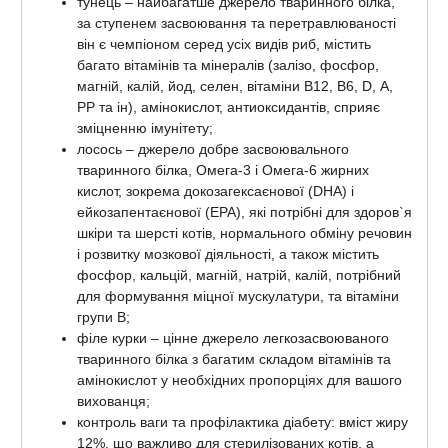
тунець – найбагатше джерело тваринного білка,
за ступенем засвоювання та перетравлюваності
він є чемпіоном серед усіх видів риб, містить
багато вітамінів та мінералів (залізо, фосфор,
магній, калій, йод, селен, вітаміни В12, В6, D, А,
РР та ін), амінокислот, антиоксидантів, сприяє
зміцненню імунітету;
лосось – джерело добре засвоювального
тваринного білка, Омега-3 і Омега-6 жирних
кислот, зокрема докозагексаєнової (DHA) і
ейкозапентаєнової (EPA), які потрібні для здоров`я
шкіри та шерсті котів, нормального обміну речовин
і розвитку мозкової діяльності, а також містить
фосфор, кальцій, магній, натрій, калій, потрібний
для формування міцної мускулатури, та вітаміни
групи В;
філе курки – цінне джерело легкозасвоюваного
тваринного білка з багатим складом вітамінів та
амінокислот у необхідних пропорціях для вашого
вихованця;
контроль ваги та профілактика діабету: вміст жиру
12%, що важливо для стерилізованих котів, а