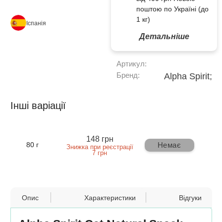
поштою по Україні (до
1 кг)
Іспанія
Детальніше
Артикул:
Бренд:
Alpha Spirit;
Інші варіації
148 грн
Немає
80 г
Знижка при реєстрації
7 грн
Опис
Характеристики
Відгуки