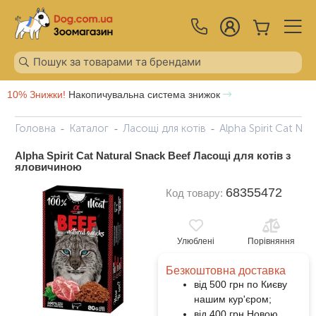
10% Знижки!
Накопичувальна система знижок
Головна
Каталог
Ласощі для котів
Alpha Spirit Cat Na
Alpha Spirit Cat Natural Snack Beef Ласощі для котів з
яловичиною
68355472
Код товару:
Улюблені
Порівняння
Безкоштовна доставка
від 500 грн по Києву
нашим кур'єром;
від 400 грн Новою