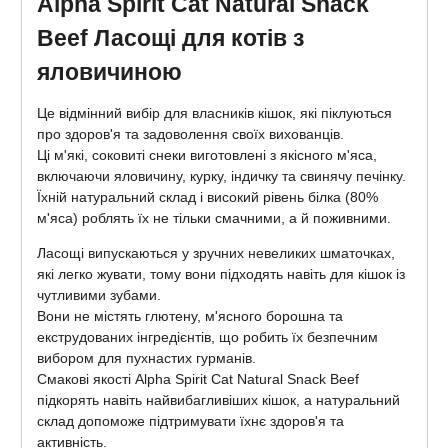
Alpha Spirit Cat Natural Snack
Beef Ласощі для котів з
яловичиною
Це відмінний вибір для власників кішок, які піклуються
про здоров'я та задоволення своїх вихованців.
Ці м'які, соковиті снеки виготовлені з якісного м'яса,
включаючи яловичину, курку, індичку та свинячу печінку.
Їхній натуральний склад і високий рівень білка (80%
м'яса) роблять їх не тільки смачними, а й поживними.
Ласощі випускаються у зручних невеликих шматочках,
які легко жувати, тому вони підходять навіть для кішок із
чутливими зубами.
Вони не містять глютену, м'ясного борошна та
екструдованих інгредієнтів, що робить їх безпечним
вибором для пухнастих гурманів.
Смакові якості Alpha Spirit Cat Natural Snack Beef
підкорять навіть найвибагливіших кішок, а натуральний
склад допоможе підтримувати їхнє здоров'я та
активність.