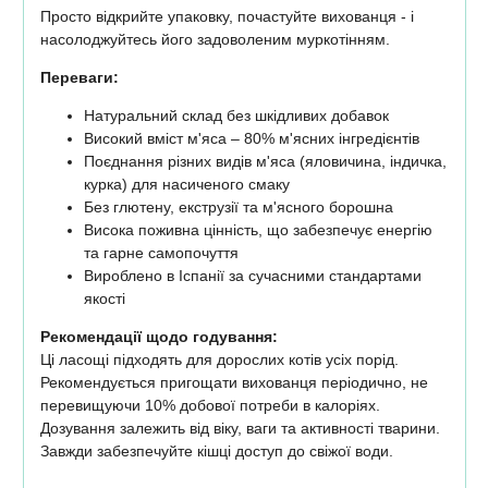
Просто відкрийте упаковку, почастуйте вихованця - і
насолоджуйтесь його задоволеним муркотінням.
Переваги:
Натуральний склад без шкідливих добавок
Високий вміст м'яса – 80% м'ясних інгредієнтів
Поєднання різних видів м'яса (яловичина, індичка,
курка) для насиченого смаку
Без глютену, екструзії та м'ясного борошна
Висока поживна цінність, що забезпечує енергію
та гарне самопочуття
Вироблено в Іспанії за сучасними стандартами
якості
Рекомендації щодо годування:
Ці ласощі підходять для дорослих котів усіх порід.
Рекомендується пригощати вихованця періодично, не
перевищуючи 10% добової потреби в калоріях.
Дозування залежить від віку, ваги та активності тварини.
Завжди забезпечуйте кішці доступ до свіжої води.