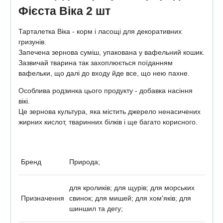
Фієста Віка 2 шт
Тарталетка Віка - корм і ласощі для декоративних
гризунів.
Запечена зернова суміш, упакована у вафельний кошик.
Зазвичай тварина так захоплюється поїданням
вафельки, що далі до входу йде все, що нею пахне.
Особлива родзинка цього продукту - добавка насіння
вікі.
Це зернова культура, яка містить джерело ненасичених
жирних кислот, тваринних білків і ще багато корисного.
Бренд
Природа;
для кроликів; для щурів; для морських
Призначення
свинок; для мишей; для хом'яків; для
шиншил та дегу;