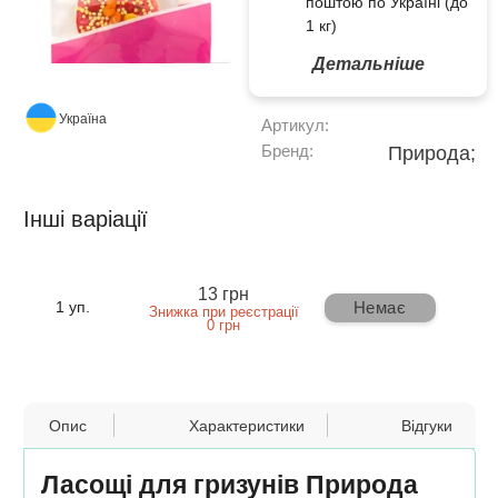
поштою по Україні (до
1 кг)
Детальніше
Україна
Артикул:
Бренд:
Природа;
Інші варіації
13 грн
Немає
1 уп.
Знижка при реєстрації
0 грн
Опис
Характеристики
Відгуки
Ласощі для гризунів Природа