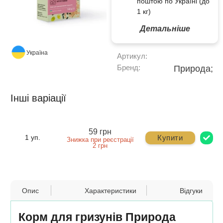
поштою по Україні (до
1 кг)
Детальніше
Україна
Артикул:
Бренд:
Природа;
Інші варіації
59 грн
Купити
1 уп.
Знижка при реєстрації
2 грн
Опис
Характеристики
Відгуки
Корм для гризунів Природа