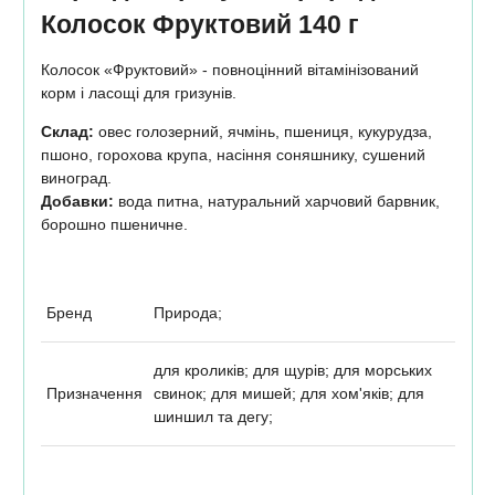
Колосок Фруктовий 140 г
Колосок «Фруктовий» - повноцінний вітамінізований
корм і ласощі для гризунів.
Склад:
овес голозерний, ячмінь, пшениця, кукурудза,
пшоно, горохова крупа, насіння соняшнику, сушений
виноград.
Добавки:
вода питна, натуральний харчовий барвник,
борошно пшеничне.
Бренд
Природа;
для кроликів; для щурів; для морських
Призначення
свинок; для мишей; для хом'яків; для
шиншил та дегу;