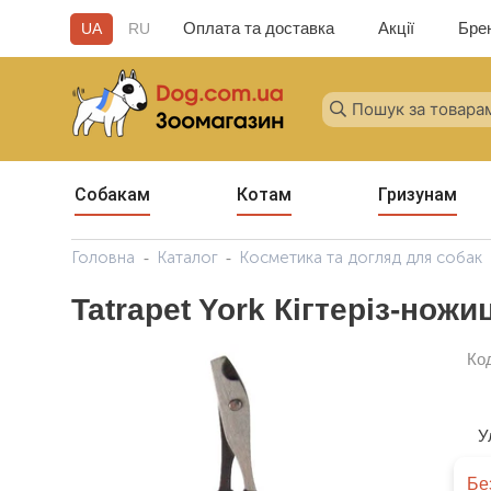
Оплата та доставка
Акції
Бре
UA
RU
Собакам
Котам
Гризунам
Головна
Каталог
Косметика та догляд для собак
Tatrapet York Кігтеріз-ножи
Ко
У
Бе