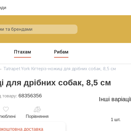
нди
Птахам
Рибам
Tatrapet York Кігтеріз-ножиці для дрібних собак, 8,5 см
ці для дрібних собак, 8,5 см
68356356
д товару:
Інші варіаці
люблені
Порівняння
1 шт.
зкоштовна доставка