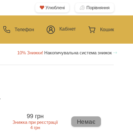
Улюблені
Порівняння
Кабінет
Телефон
Кошик
10% Знижки!
Накопичувальна система знижок
ї
99 грн
Немає
Знижка при реєстрації
4 грн