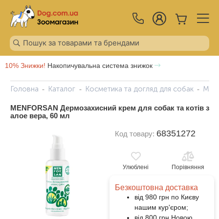
10% Знижки!
Накопичувальна система знижок
Головна
Каталог
Косметика та догляд для собак
MENF
MENFORSAN Дермозахисний крем для собак та котів з
алое вера, 60 мл
68351272
Код товару:
Улюблені
Порівняння
Безкоштовна доставка
від 980 грн по Києву
нашим кур'єром;
від 800 грн Новою