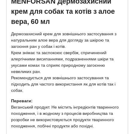
MENFORSAN Дермозахисний
крем для собак та котів з алое
вера, 60 мл
Дермозахисний крем для зовнішнього застосування з
натуральним алое вера для догляду за шкірою та
загоєння ран у собак і котів.
Крем знімає та заспокоює свербіж, спричинений
алергічними висипаннями, подразненнями шкіри та
укусами комах та сприяє природному загоєнню
невеликих ран.
Рекомендується для зовнішнього застосування та
підходить для частого використання як для котів так і
собак.
Переваги:
Веганський продукт. Не містить інгредієнтів тваринного
походження, і в жодному з процесів виробництва та
розробки не використовуються продукти тваринного
походження, побічні продукти або похідні.