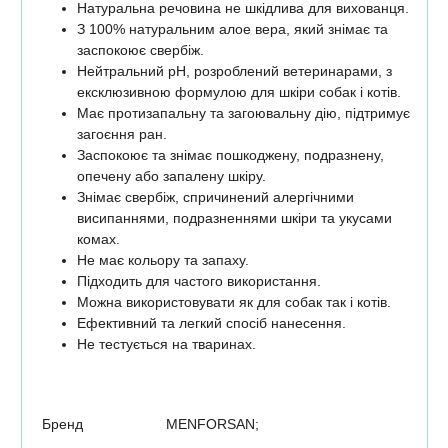
Натуральна речовина не шкідлива для вихованця.
З 100% натуральним алое вера, який знімає та
заспокоює свербіж.
Нейтральний pH, розроблений ветеринарами, з
ексклюзивною формулою для шкіри собак і котів.
Має протизапальну та загоювальну дію, підтримує
загоєння ран.
Заспокоює та знімає пошкоджену, подразнену,
опечену або запалену шкіру.
Знімає свербіж, спричинений алергічними
висипаннями, подразненнями шкіри та укусами
комах.
Не має кольору та запаху.
Підходить для частого використання.
Можна використовувати як для собак так і котів.
Ефективний та легкий спосіб нанесення.
Не тестується на тваринах.
Бренд
MENFORSAN;