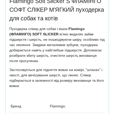
Flamingo Soft Slicker S ФЛАМІНГО
СОФТ СЛІКЕР М'ЯГКИЙ пуходерка
для собак та котів
Пуходерка слікер для собак і кішок
Flamingo
(ФЛАМІНГО) SOFT SLICKER
м'яко видаляє зайве
підшерстя і шерсть, не пошкоджуючи шкіру, особливо під
час линяння. Завдяки металевим зубцям, пуходерка
добирається навіть у найглибше підшерстя. Допомагає
розібрати збиту шерсть, очистити шерсть вихованця
після прогулянки.
Застосовується для підняття вовни на комірі, "штанах" і
хвості, для вичісування шерсті, що линяє. Слікер
підбирається в залежності від розміру вихованця та його
вовни.
Бренд
Flamingo;