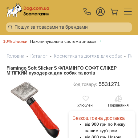
10% Знижки!
Накопичувальна система знижок
Головна
Каталог
Косметика та догляд для собак
Flam
Flamingo Soft Slicker S ФЛАМІНГО СОФТ СЛІКЕР
М'ЯГКИЙ пуходерка для собак та котів
5531271
Код товару:
Улюблені
Порівняння
Безкоштовна доставка
від 980 грн по Києву
нашим кур'єром;
від 800 грн Новою