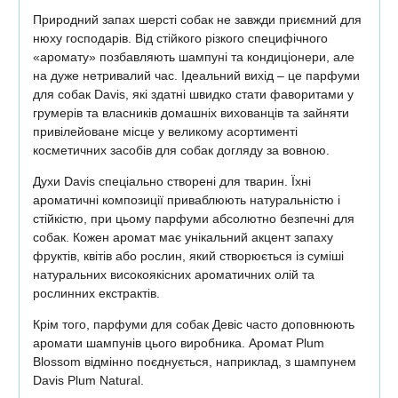
Природний запах шерсті собак не завжди приємний для
нюху господарів. Від стійкого різкого специфічного
«аромату» позбавляють шампуні та кондиціонери, але
на дуже нетривалий час. Ідеальний вихід – це парфуми
для собак Davis, які здатні швидко стати фаворитами у
грумерів та власників домашніх вихованців та зайняти
привілейоване місце у великому асортименті
косметичних засобів для собак догляду за вовною.
Духи Davis спеціально створені для тварин. Їхні
ароматичні композиції приваблюють натуральністю і
стійкістю, при цьому парфуми абсолютно безпечні для
собак. Кожен аромат має унікальний акцент запаху
фруктів, квітів або рослин, який створюється із суміші
натуральних високоякісних ароматичних олій та
рослинних екстрактів.
Крім того, парфуми для собак Девіс часто доповнюють
аромати шампунів цього виробника. Аромат Plum
Blossom відмінно поєднується, наприклад, з шампунем
Davis Plum Natural.