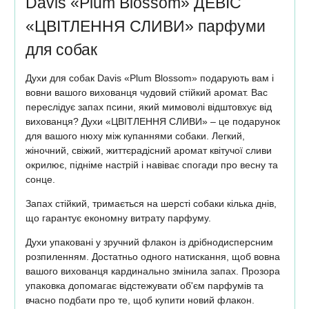
Davis «Plum Blossom» ДЕВІС
«ЦВІТЛЕННЯ СЛИВИ» парфуми
для собак
Духи для собак Davis «Plum Blossom» подарують вам і
вовни вашого вихованця чудовий стійкий аромат. Вас
переслідує запах псини, який мимоволі відштовхує від
вихованця? Духи «ЦВІТЛЕННЯ СЛИВИ» – це подарунок
для вашого нюху між купаннями собаки. Легкий,
жіночний, свіжий, життєрадісний аромат квітучої сливи
окрилює, підніме настрій і навіває спогади про весну та
сонце.
Запах стійкий, тримається на шерсті собаки кілька днів,
що гарантує економну витрату парфуму.
Духи упаковані у зручний флакон із дрібнодисперсним
розпиленням. Достатньо одного натискання, щоб вовна
вашого вихованця кардинально змінила запах. Прозора
упаковка допомагає відстежувати об'єм парфумів та
вчасно подбати про те, щоб купити новий флакон.