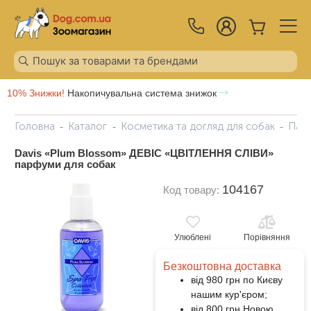
10% Знижки!
Накопичувальна система знижок
Головна
Каталог
Косметика та догляд для собак
Парф
Davis «Plum Blossom» ДЕВІС «ЦВІТЛЕННЯ СЛІВИ»
парфуми для собак
104167
Код товару:
Улюблені
Порівняння
Безкоштовна доставка
від 980 грн по Києву
нашим кур'єром;
від 800 грн Новою