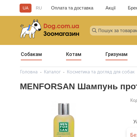
Оплата та доставка
Акції
Бре
UA
RU
Собакам
Котам
Гризунам
Головна
Каталог
Косметика та догляд для собак
MENFORSAN Шампунь проти
Ко
У
Бе