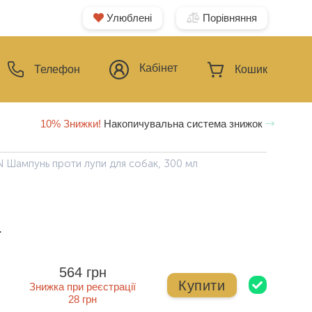
Улюблені
Порівняння
Кабінет
Телефон
Кошик
10% Знижки!
Накопичувальна система знижок
Шампунь проти лупи для собак, 300 мл
ї
564 грн
Купити
Знижка при реєстрації
28 грн