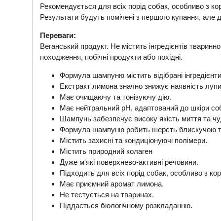
Рекомендується для всіх порід собак, особливо з к
Результати будуть помічені з першого купання, але д
Переваги:
Веганський продукт. Не містить інгредієнтів тварин
походження, побічні продукти або похідні.
Формула шампуню містить відібрані інгредієнти,
Екстракт лимона значно знижує наявність лупи
Має очищаючу та тонізуючу дію.
Має нейтральний pH, адаптований до шкіри со
Шампунь забезпечує високу якість миття та чу
Формула шампуню робить шерсть блискучою т
Містить захисні та кондиціонуючі полімери.
Містить природний колаген
Дуже м'які поверхнево-активні речовини.
Підходить для всіх порід собак, особливо з ко
Має приємний аромат лимона.
Не тестується на тваринах.
Піддається біологічному розкладанню.