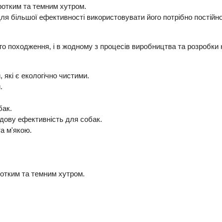
оротким та темним хутром.
ля більшої ефективності використовувати його потрібно постійно,
ного походження, і в жодному з процесів виробництва та розробк
 які є екологічно чистими.
.
бак.
дову ефективність для собак.
а м'якою.
ротким та темним хутром.