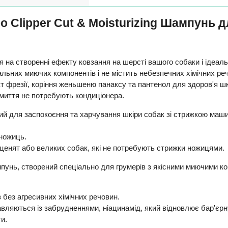
o Clipper Cut & Moisturizing Шампунь
 на створенні ефекту ковзання на шерсті вашого собаки і ідеаль
льних миючих компонентів і не містить небезпечних хімічних речо
кт фрезії, коріння женьшеню панаксу та пантенол для здоров'я шк
 миття не потребують кондиціонера.
ий для заспокоєння та харчування шкіри собак зі стрижкою маш
 ножиць.
енят або великих собак, які не потребують стрижки ножицями.
пунь, створений спеціально для грумерів з якісними миючими к
 без агресивних хімічних речовин.
равляються із забрудненнями, ніацинамід, який відновлює бар'єрну
и.