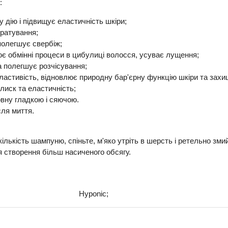
:
дію і підвищує еластичність шкіри;
дратування;
полегшує свербіж;
ює обмінні процеси в цибулиці волосся, усуває лущення;
та полегшує розчісування;
астивість, відновлює природну бар'єрну функцію шкіри та захи
лиск та еластичність;
овну гладкою і сяючою.
сля миття.
лькість шампуню, спіньте, м'яко утріть в шерсть і ретельно зми
я створення більш насиченого обсягу.
Hyponic;