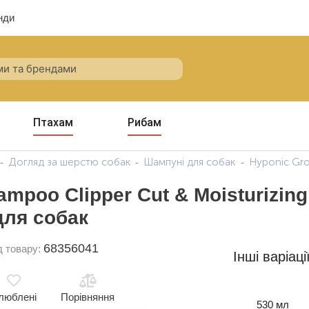
нди
Птахам
Рибам
Догляд за шерстю собак
Шампуні для собак
Hyponic Gro
hampoo Clipper Cut & Moisturizi
для собак
68356041
д товару:
Інші варіаці
люблені
Порівняння
530 мл