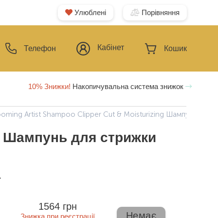
Улюблені
Порівняння
Кабінет
Телефон
Кошик
10% Знижки!
Накопичувальна система знижок
oming Artist Shampoo Clipper Cut & Moisturizing Шампунь для
ng Шампунь для стрижки
ї
1564 грн
Немає
Знижка при реєстрації