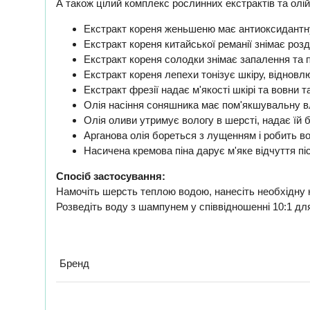
А також цілий комплекс рослинних екстрактів та олій
Екстракт кореня женьшеню має антиоксидантну 
Екстракт кореня китайської реманії знімає роз
Екстракт кореня солодки знімає запалення та 
Екстракт кореня лепехи тонізує шкіру, відновл
Екстракт фрезії надає м'якості шкірі та вовни 
Олія насіння соняшника має пом'якшувальну вл
Олія оливи утримує вологу в шерсті, надає їй б
Арганова олія бореться з лущенням і робить в
Насичена кремова піна дарує м'яке відчуття пі
Спосіб застосування:
Намочіть шерсть теплою водою, нанесіть необхідну кі
Розведіть воду з шампунем у співвідношенні 10:1 дл
Бренд