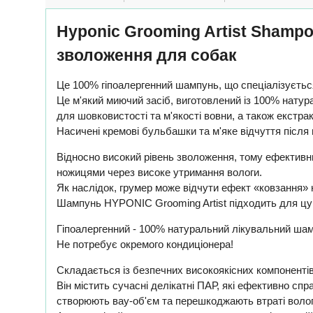
Hyponic Grooming Artist Shampo
зволоження для собак
Це 100% гіпоалергенний шампунь, що спеціалізується
Це м'який миючий засіб, виготовлений із 100% натура
для шовковистості та м'якості вовни, а також екстра
Насичені кремові бульбашки та м'яке відчуття після
Відносно високий рівень зволоження, тому ефективн
ножицями через високе утримання вологи.
Як наслідок, грумер може відчути ефект «ковзання»
Шампунь HYPONIC Grooming Artist підходить для цуц
Гіпоалергенний - 100% натуральний лікувальний шам
Не потребує окремого кондиціонера!
Складається із безпечних високоякісних компонентів
Він містить сучасні делікатні ПАР, які ефективно сп
створюють вау-об'єм та перешкоджають втраті волог