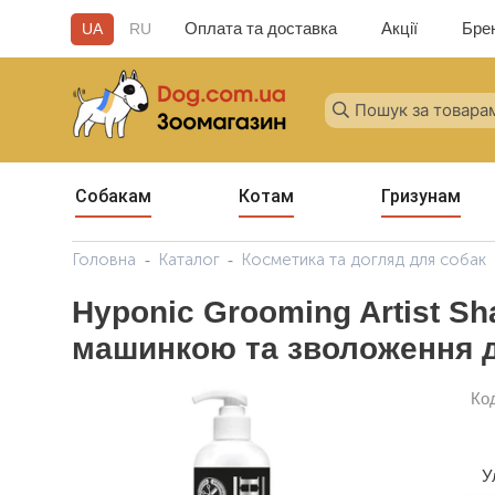
Оплата та доставка
Акції
Бре
UA
RU
Собакам
Котам
Гризунам
Головна
Каталог
Косметика та догляд для собак
Hyponic Grooming Artist S
машинкою та зволоження 
Ко
У