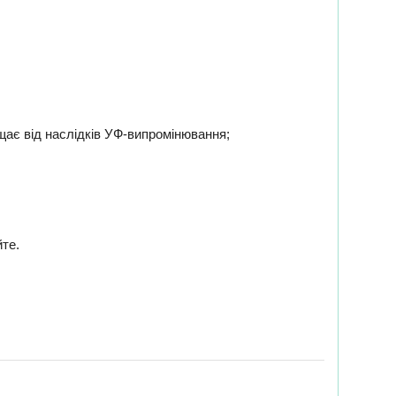
щає від наслідків УФ-випромінювання;
йте.