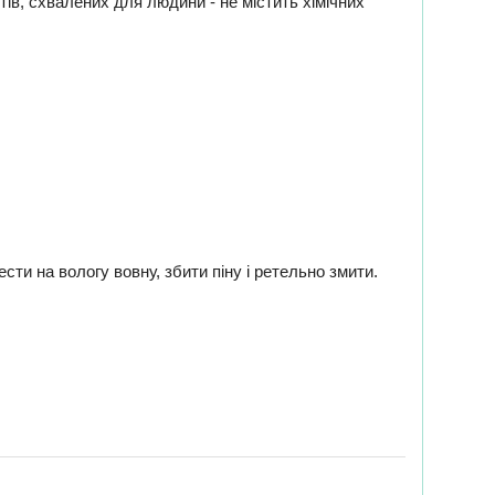
ів, схвалених для людини - не містить хімічних
и на вологу вовну, збити піну і ретельно змити.