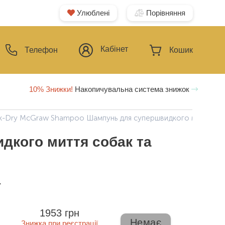
Улюблені
Порівняння
Кабінет
Телефон
Кошик
10% Знижки!
Накопичувальна система знижок
k-Dry McGraw Shampoo Шампунь для супершвидкого миття соба
дкого миття собак та
ї
1953 грн
Немає
Знижка при реєстрації