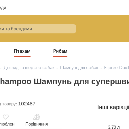
нди
Птахам
Рибам
Догляд за шерстю собак
Шампуні для собак
Espree Quic
Shampoo Шампунь для супершви
102487
д товару:
Інші варіаці
люблені
Порівняння
3,79 л