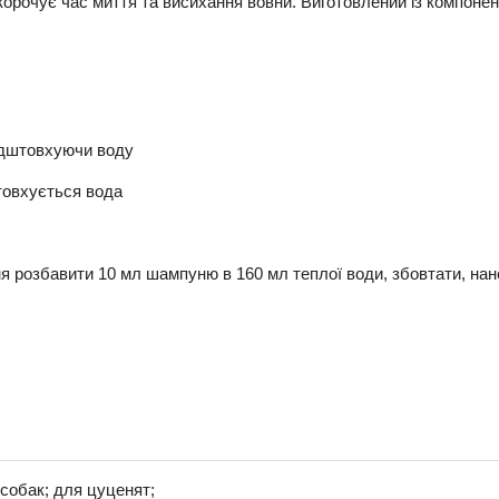
корочує час миття та висихання вовни. Виготовлений із компонент
ідштовхуючи воду
товхується вода
розбавити 10 мл шампуню в 160 мл теплої води, збовтати, нанест
собак; для цуценят;