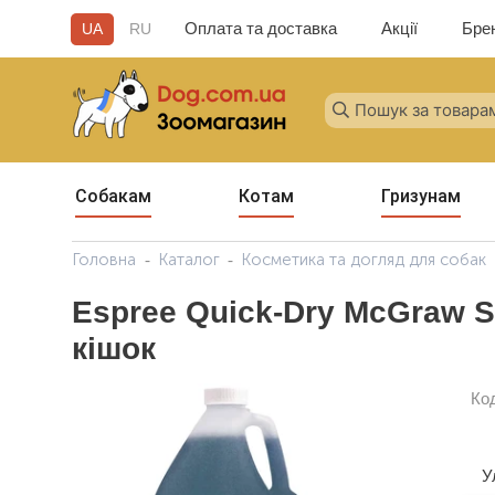
Оплата та доставка
Акції
Бре
UA
RU
Собакам
Котам
Гризунам
Головна
Каталог
Косметика та догляд для собак
Espree Quick-Dry McGraw 
кішок
Ко
У