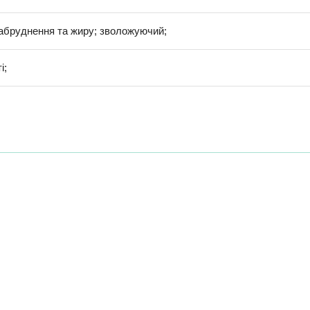
забруднення та жиру; зволожуючий;
і;