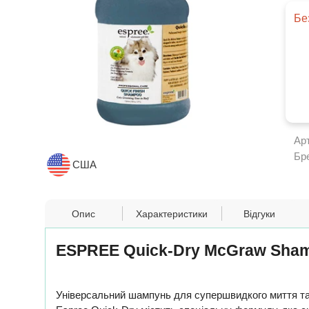
Бе
Ар
Бр
США
Опис
Характеристики
Відгуки
ESPREE Quick-Dry McGraw Sham
Універсальний шампунь для супершвидкого миття та