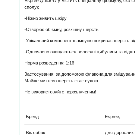
Espree Quick-Dry містить спеціальну формулу, яка с
сполук
-Ніжно живить шкіру
-Створює об'ємну, розкішну шерсть
-Унікальний компонент шампуню покриває шерсть в
-Одночасно очищаються волосяні цибулини та відш
Норма розведення: 1:16
Застосування: за допомогою флакона для змішування 
Майже миттєво шерсть стає сухою.
Не використовуйте нерозлученим!
Бренд
Espree;
Вік собак
для дорослих 